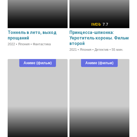
7.7
Тоннель в лето, выход
Принцесса-шпионка:
прощаний
Укротитель короны. Фильм
второй
2022 • Япония • Фантастика
2021 • Япония • Детектив • 55 мин.
Аниме (фильм)
Аниме (фильм)