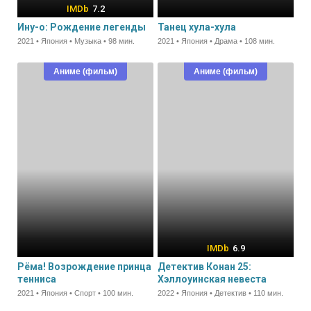
7.2
Ину-о: Рождение легенды
Танец хула-хула
2021 • Япония • Музыка • 98 мин.
2021 • Япония • Драма • 108 мин.
Аниме (фильм)
Аниме (фильм)
6.9
Рёма! Возрождение принца
Детектив Конан 25:
тенниса
Хэллоуинская невеста
2021 • Япония • Спорт • 100 мин.
2022 • Япония • Детектив • 110 мин.