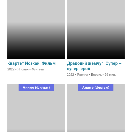
Квартет Исэкай. Фильм
Драконий жемчуг: Супер —
супергерой
2022 • Япония • Фэнтези
2022 • Япония • Боевик • 99 мин.
Аниме (фильм)
Аниме (фильм)