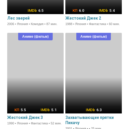
6.5
6.0
5.4
Лес зверей
Жестокий Джек 2
2006 • Япония • Комедия • 87 мин.
1988 • Япония • Фантастика • 60 мин.
Аниме (фильм)
Аниме (фильм)
5.5
5.1
6.3
Жестокий Джек 3
Захватывающие прятки
Пикачу
1990 • Япония • Фантастика • 52 мин.
2001 • Япония • • 25 мин.