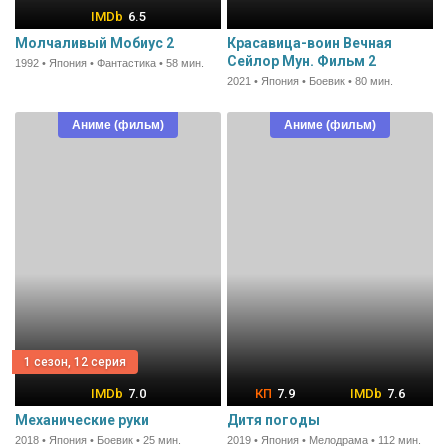
6.5
Молчаливый Мобиус 2
Красавица-воин Вечная
Сейлор Мун. Фильм 2
1992 • Япония • Фантастика • 58 мин.
2021 • Япония • Боевик • 80 мин.
Аниме (фильм)
Аниме (фильм)
1 сезон, 12 серия
7.0
7.9
7.6
Механические руки
Дитя погоды
2018 • Япония • Боевик • 25 мин.
2019 • Япония • Мелодрама • 112 мин.