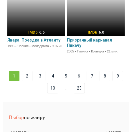
6.6
6.0
Явара! Поездка в Атланту
Призрачный карнавал
Пикачу
1996 • Япония • Мелодрама • 90 мин.
2005 • Япония • Комедия • 21 мин.
1
2
3
4
5
6
7
8
9
10
...
23
Выбор
по жанру