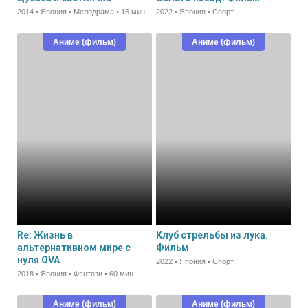
2014 • Япония • Мелодрама • 15 мин.
2022 • Япония • Спорт
Аниме (фильм)
Аниме (фильм)
Re: Жизнь в
Клуб стрельбы из лука.
альтернативном мире с
Фильм
нуля OVA
2022 • Япония • Спорт
2018 • Япония • Фэнтези • 60 мин.
Аниме (фильм)
Аниме (фильм)