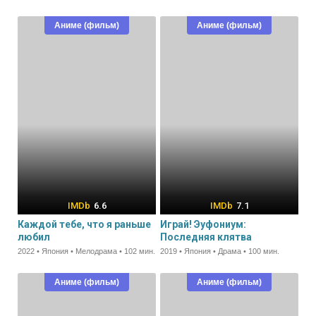
Аниме (фильм)
Аниме (фильм)
6.6
7.1
Каждой тебе, что я раньше
Играй! Эуфониум:
любил
Последняя клятва
2022 • Япония • Мелодрама • 102 мин.
2019 • Япония • Драма • 100 мин.
Аниме (фильм)
Аниме (фильм)