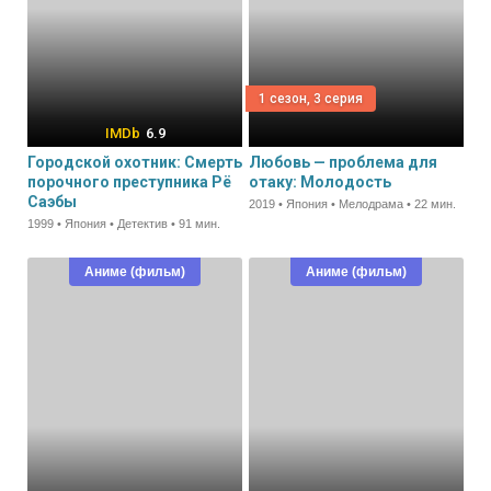
1 сезон, 3 серия
6.9
Городской охотник: Смерть
Любовь — проблема для
порочного преступника Рё
отаку: Молодость
Саэбы
2019 • Япония • Мелодрама • 22 мин.
1999 • Япония • Детектив • 91 мин.
Аниме (фильм)
Аниме (фильм)