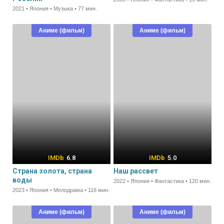
2021 • Япония • Музыка • 77 мин.
Аниме (фильм)
Аниме (фильм)
6.8
5.0
Страна золота, страна
Наш рассвет
воды
2022 • Япония • Фантастика • 120 мин.
2023 • Япония • Мелодрама • 116 мин.
Аниме (фильм)
Аниме (фильм)