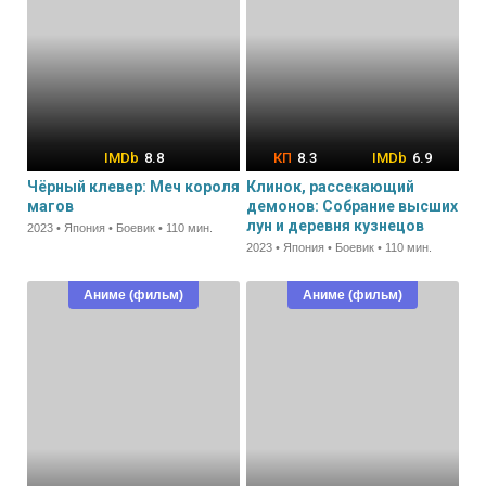
8.8
8.3
6.9
Чёрный клевер: Меч короля
Клинок, рассекающий
магов
демонов: Собрание высших
лун и деревня кузнецов
2023 • Япония • Боевик • 110 мин.
2023 • Япония • Боевик • 110 мин.
Аниме (фильм)
Аниме (фильм)