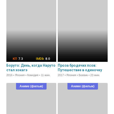
7.3
8.0
Боруто: День, когда Наруто
Проза бродячих псов:
стал хокагэ
Путешествие в одиночку
2016 • Япония • Комедия • 11 мин.
2017 • Япония • Боевик • 23 мин.
Аниме (фильм)
Аниме (фильм)