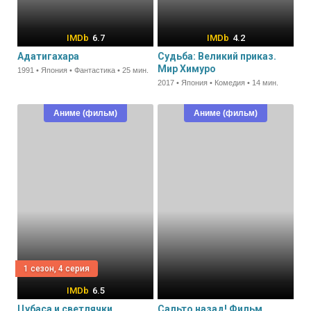
6.7
4.2
Адатигахара
Судьба: Великий приказ.
Мир Химуро
1991 • Япония • Фантастика • 25 мин.
2017 • Япония • Комедия • 14 мин.
Аниме (фильм)
Аниме (фильм)
1 сезон, 4 серия
6.5
Цубаса и светлячки
Сальто назад! Фильм