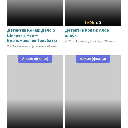
6.3
Детектив Конан: Дело о
Детектив Конан: Алое
Шиничи и Ран —
алиби
Воспоминания Танабаты
2021 • Япония • Детектив • 93 мин.
2009 • Япония • Детектив • 20 мин.
Аниме (фильм)
Аниме (фильм)