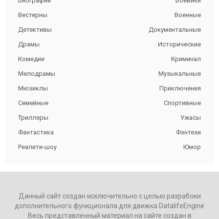
Биографии
Боевики
Вестерны
Военные
Детективы
Документальные
Драмы
Исторические
Комедии
Криминал
Мелодрамы
Музыкальные
Мюзиклы
Приключения
Семейные
Спортивные
Триллеры
Ужасы
Фантастика
Фэнтези
Реалити-шоу
Юмор
Данный сайт создан исключительно с целью разрабоки
дополнительного функционала для движка DatalifeEngine
Весь представленный материал на сайте создан в