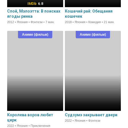
6.8
Спой, Мэлоэтта: В поисках
Кошачий рай: Обещания
ягоды ринка
кошечек
2012 • Япония • Фэнтези • 7 мин.
2018 • Япония • Комедия • 21 мин.
Аниме (фильм)
Аниме (фильм)
Королева воров любит
Судзумэ закрывает двери
цирк
2022 • Япония • Фэнтези
2022 • Япония • Приключения