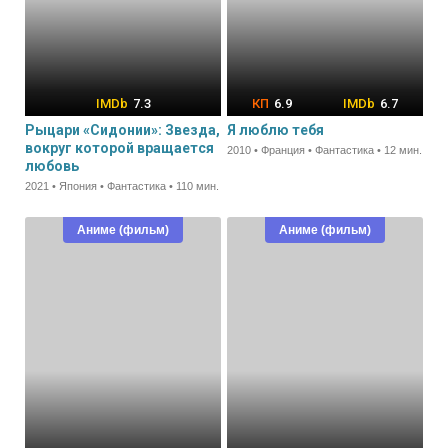
7.3
6.9
6.7
Рыцари «Сидонии»: Звезда,
Я люблю тебя
вокруг которой вращается
2010 • Франция • Фантастика • 12 мин.
любовь
2021 • Япония • Фантастика • 110 мин.
Аниме (фильм)
Аниме (фильм)