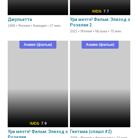
7.7
Джульетта
Ура мечте! Фильм: Эпизод о
Розелии 2
1998 • Япония • Комедия • 27 мин.
2021 • Япония • Музыка • 70 мин.
Аниме (фильм)
Аниме (фильм)
7.9
Ура мечте! Фильм: Эпизод о
Гинтама (спэшл #2)
Розелии
2008 • Япония • Фантастика • 10 мин.