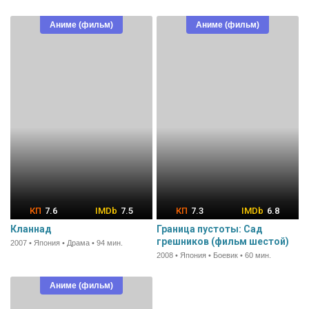
Аниме (фильм)
Аниме (фильм)
7.6
7.5
7.3
6.8
Кланнад
Граница пустоты: Сад
грешников (фильм шестой)
2007 • Япония • Драма • 94 мин.
2008 • Япония • Боевик • 60 мин.
Аниме (фильм)