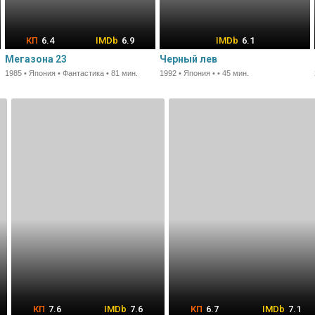
6.4
6.9
6.1
Мегазона 23
Черный лев
1985 • Япония • Фантастика • 81 мин.
1992 • Япония • • 45 мин.
7.6
7.6
6.7
7.1