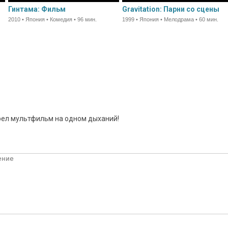
Гинтама: Фильм
Gravitation: Парни со сцены
2010 • Япония • Комедия • 96 мин.
1999 • Япония • Мелодрама • 60 мин.
рел мультфильм на одном дыханий!