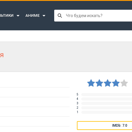
ЛЬТИКИ
АНИМЕ
ия
5
4
3
2
1
IMDb: 7.0