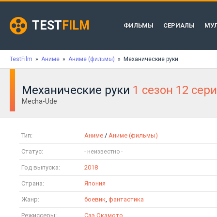
TEST
FILM
ФИЛЬМЫ
СЕРИАЛЫ
МУ
TestFilm
»
Аниме
»
Аниме (фильмы)
» Механические руки
Механические руки
1 сезон 12 сер
Mecha-Ude
Тип:
Аниме
/
Аниме (фильмы)
Статус:
Год выпуска:
2018
Страна:
Япония
Жанр:
боевик
,
фантастика
Режиссеры:
Саэ Окамото