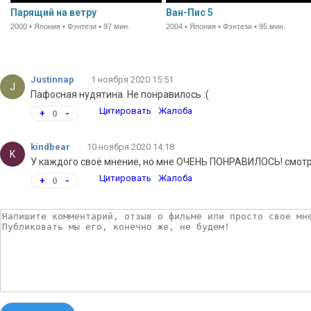
Парящий на ветру
Ван-Пис 5
2000 • Япония • Фэнтези • 97 мин.
2004 • Япония • Фэнтези • 95 мин.
Justinnap
1 ноября 2020 15:51
J
Пафосная нудятина. Не понравилось :(
Цитировать
Жалоба
+
0
-
kindbear
10 ноября 2020 14:18
K
У каждого своё мнение, но мне ОЧЕНЬ ПОНРАВИЛОСЬ! смот
Цитировать
Жалоба
+
0
-