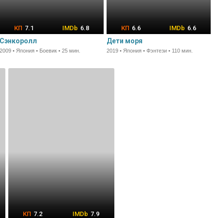
7.1
6.8
6.6
6.6
Сэнкоролл
Дети моря
2009 • Япония • Боевик • 25 мин.
2019 • Япония • Фэнтези • 110 мин.
7.2
7.9