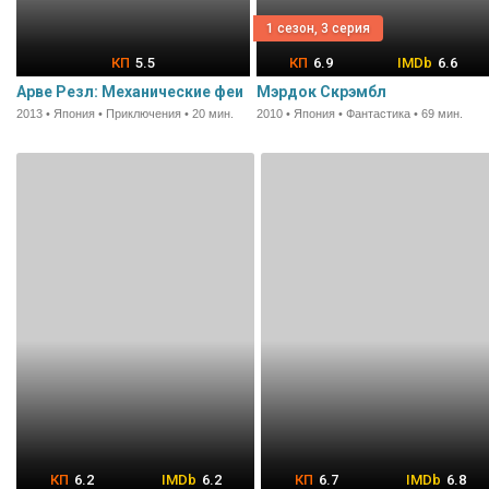
1 сезон, 3 серия
5.5
6.9
6.6
Арве Резл: Механические феи
Мэрдок Скрэмбл
2013 • Япония • Приключения • 20 мин.
2010 • Япония • Фантастика • 69 мин.
6.2
6.2
6.7
6.8