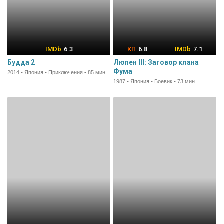
6.3
6.8
7.1
Будда 2
Люпен III: Заговор клана
Фума
2014 • Япония • Приключения • 85 мин.
1987 • Япония • Боевик • 73 мин.