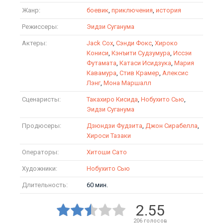
Жанр:
боевик
,
приключения
,
история
Режиссеры:
Эидзи Суганума
Актеры:
Jack Cox
,
Сэнди Фокс
,
Хироко
Кониси
,
Кэнъити Судзумура
,
Иссэи
Футамата
,
Катаси Исидзука
,
Мария
Кавамура
,
Стив Крамер
,
Алексис
Лэнг
,
Мона Маршалл
Сценаристы:
Такахиро Кисида
,
Нобухито Сью
,
Эидзи Суганума
Продюсеры:
Дзюндзи Фудзита
,
Джон Сирабелла
,
Хироси Тазаки
Операторы:
Хитоши Сато
Художники:
Нобухито Сью
Длительность:
60 мин.
2.55
206
голосов