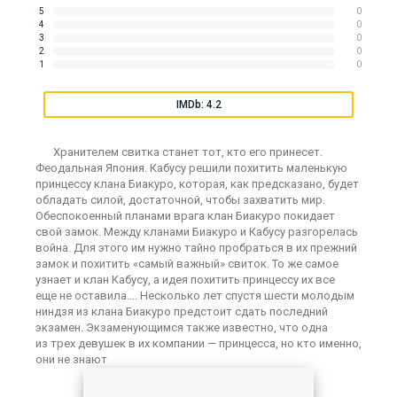
5
0
4
0
3
0
2
0
1
0
IMDb: 4.2
Хранителем свитка станет тот, кто его принесет.
Феодальная Япония. Кабусу решили похитить маленькую
принцессу клана Биакуро, которая, как предсказано, будет
обладать силой, достаточной, чтобы захватить мир.
Обеспокоенный планами врага клан Биакуро покидает
свой замок. Между кланами Биакуро и Кабусу разгорелась
война. Для этого им нужно тайно пробраться в их прежний
замок и похитить «самый важный» свиток. То же самое
узнает и клан Кабусу, а идея похитить принцессу их все
еще не оставила…. Несколько лет спустя шести молодым
ниндзя из клана Биакуро предстоит сдать последний
экзамен. Экзаменующимся также известно, что одна
из трех девушек в их компании — принцесса, но кто именно,
они не знают