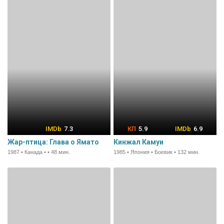
7.3
5.9
6.9
Жар-птица: Глава о Ямато
Кинжал Камуи
1987 • Канада • • 48 мин.
1985 • Япония • Боевик • 132 мин.