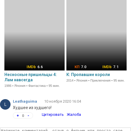
6.6
7.0
7.1
Несносные пришельцы 4:
К: Пропавшие короли
Лам навсегда
2014 • Япония • Приключения • 95 мин.
1986 • Япония • Фантастика • 95 мин.
Leathaguima
10 ноября 2020 16:04
L
Худшее из худшего!
Цитировать
Жалоба
+
0
-