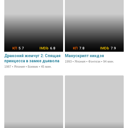
5.7
6.8
7.8
7.9
Драконий жемчуг 2: Спящая
Манускрипт ниндзя
принцесса в замке дьявола
1993 • Япония • Фэнтези • 94 мин.
1987 • Япония • Боевик • 45 мин.