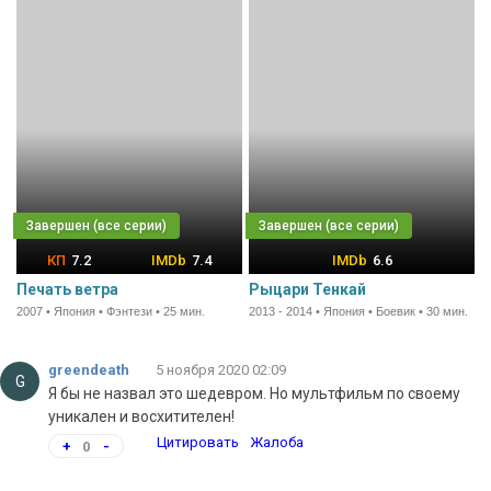
7.2
7.4
6.6
Печать ветра
Рыцари Тенкай
2007 • Япония • Фэнтези • 25 мин.
2013 - 2014 • Япония • Боевик • 30 мин.
greendeath
5 ноября 2020 02:09
G
Я бы не назвал это шедевром. Но мультфильм по своему
уникален и восхитителен!
Цитировать
Жалоба
+
0
-