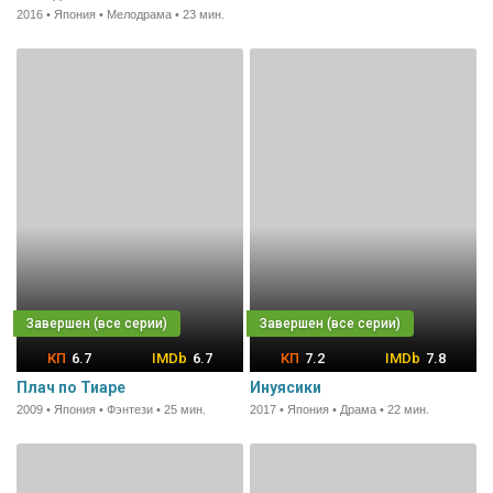
2016 • Япония • Мелодрама • 23 мин.
6.7
6.7
7.2
7.8
Плач по Тиаре
Инуясики
2009 • Япония • Фэнтези • 25 мин.
2017 • Япония • Драма • 22 мин.