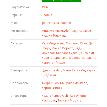
Год выпуска:
1987
Страна:
Япония
Жанр:
фантастика
,
боевик
Режиссеры:
Мидзухо Нисикубо
,
Тецуя Кобаяси
,
Хидэки Тонокацу
Актеры:
Юко Мидзутани
,
Тосихико Сэки
,
Даг
Стоун
,
Майкл Форест
,
Эдди
Фрирсон
,
Барбара Гудсон
,
Хидэюки
Хори
,
Эндрю Дж. Ледерер
,
Уэнди Ли
,
Керриган Махан
Сценаристы:
Цунэхиса Ито
,
Мами Ватанабэ
,
Харуя
Ямадзаки
Продюсеры:
Акира Иноэ
,
Мицухиса Исикава
,
Хироси Ивата
Операторы:
Kazuta Furubayashi
,
Кадзунори
Хасимото
,
Тосиаки Морита