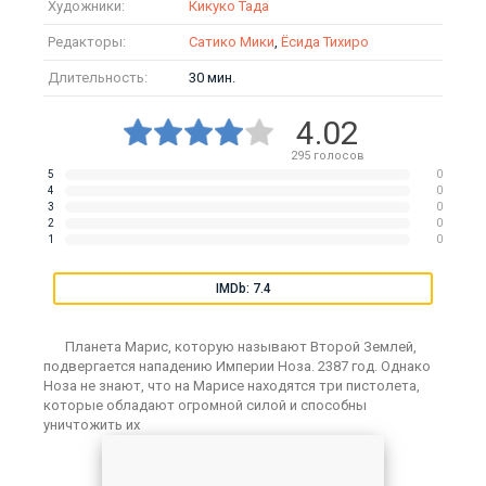
Художники:
Кикуко Тада
Редакторы:
Сатико Мики
,
Ёсида Тихиро
Длительность:
30 мин.
4.02
295
голосов
5
0
4
0
3
0
2
0
1
0
IMDb: 7.4
Планета Марис, которую называют Второй Землей,
подвергается нападению Империи Ноза. 2387 год. Однако
Ноза не знают, что на Марисе находятся три пистолета,
которые обладают огромной силой и способны
уничтожить их