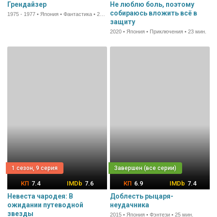
Грендайзер
Не люблю боль, поэтому
собираюсь вложить всё в
1975 - 1977 • Япония • Фантастика • 25 мин.
защиту
2020 • Япония • Приключения • 23 мин.
1 сезон, 9 серия
7.4
7.6
6.9
7.4
Невеста чародея: В
Доблесть рыцаря-
ожидании путеводной
неудачника
звезды
2015 • Япония • Фэнтези • 25 мин.