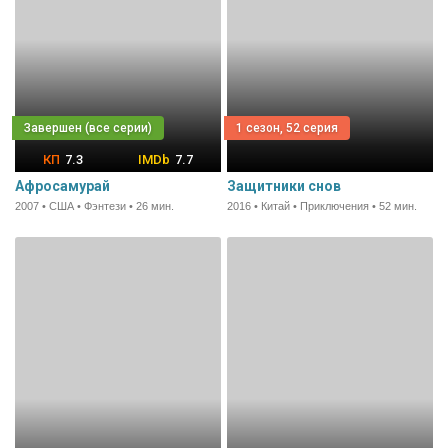
1 сезон, 52 серия
7.3
7.7
Афросамурай
Защитники снов
2007 • США • Фэнтези • 26 мин.
2016 • Китай • Приключения • 52 мин.