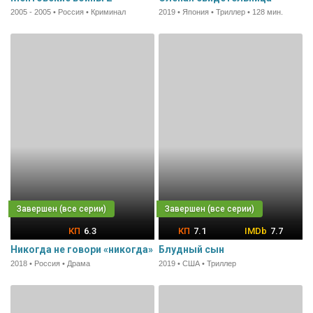
2005 - 2005 • Россия • Криминал
2019 • Япония • Триллер • 128 мин.
6.3
7.1
7.7
Никогда не говори «никогда»
Блудный сын
2018 • Россия • Драма
2019 • США • Триллер