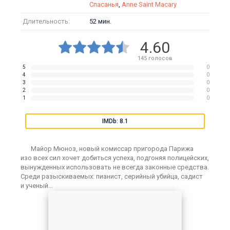
Спасанья
,
Anne Saint Macary
Длительность:
52 мин.
4.60
145
голосов
5
0
4
0
3
0
2
0
1
0
IMDb: 8.1
Майор Мюноз, новый комиссар пригорода Парижа
изо всех сил хочет добиться успеха, подгоняя полицейских,
вынужденных использовать не всегда законные средства.
Среди разыскиваемых: пианист, серийный убийца, садист
и ученый…