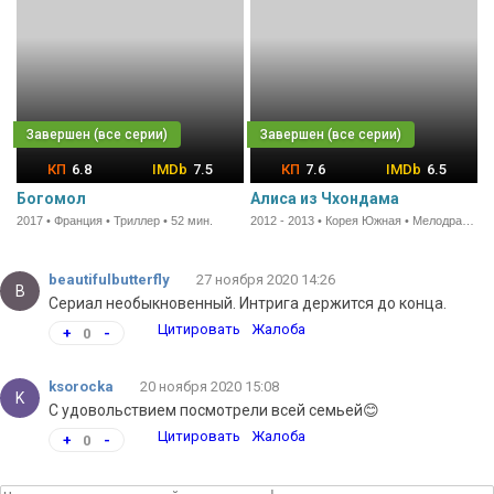
6.8
7.5
7.6
6.5
Богомол
Алиса из Чхондама
2017 • Франция • Триллер • 52 мин.
2012 - 2013 • Корея Южная • Мелодрама • 70 мин.
beautifulbutterfly
27 ноября 2020 14:26
B
Сериал необыкновенный. Интрига держится до конца.
Цитировать
Жалоба
+
0
-
ksorocka
20 ноября 2020 15:08
K
С удовольствием посмотрели всей семьей😊
Цитировать
Жалоба
+
0
-