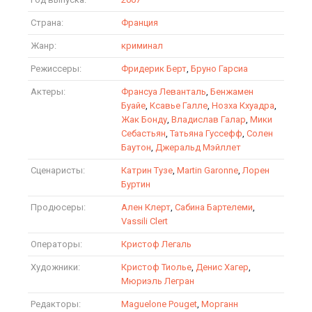
Страна:
Франция
Жанр:
криминал
Режиссеры:
Фридерик Берт
,
Бруно Гарсиа
Актеры:
Франсуа Леванталь
,
Бенжамен
Буайе
,
Ксавье Галле
,
Нозха Кхуадра
,
Жак Бонду
,
Владислав Галар
,
Мики
Себастьян
,
Татьяна Гуссефф
,
Солен
Баутон
,
Джеральд Мэйллет
Сценаристы:
Катрин Тузе
,
Martin Garonne
,
Лорен
Буртин
Продюсеры:
Ален Клерт
,
Сабина Бартелеми
,
Vassili Clert
Операторы:
Кристоф Легаль
Художники:
Кристоф Тиолье
,
Денис Хагер
,
Мюриэль Легран
Редакторы:
Maguelone Pouget
,
Морганн