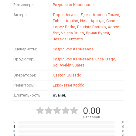
Режиссеры:
Родольфо Карневале
Актеры:
Лорен Акунья
,
Диего Алонсо Гомес
,
Fabían Aquino
,
Иван Аранда
,
Candela
Lopez Badra
,
Bautista Barreiro
,
Хорхе
Бут
,
Valeria Bruno
,
Бриан Булей
,
Jessica Buzzatto
Сценаристы:
Родольфо Карневале
Продюсеры:
Родольфо Карневале
,
Erica Crego
,
Sol Ayelén Suárez
Операторы:
Gaston Guisado
Редакторы:
Джонатан Хоббс
Длительность:
85 мин.
0.00
0
голосов
5
0
4
0
3
0
2
0