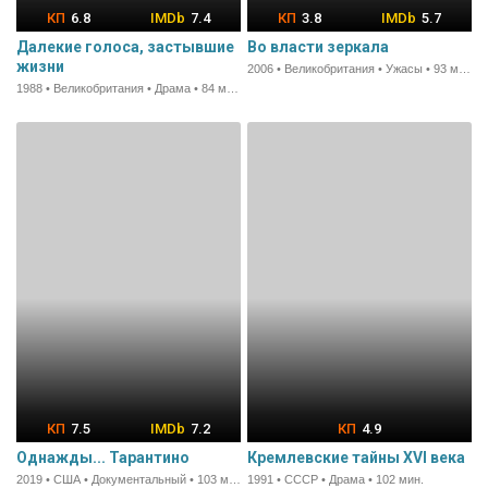
6.8
7.4
3.8
5.7
Далекие голоса, застывшие
Во власти зеркала
жизни
2006 • Великобритания • Ужасы • 93 мин.
1988 • Великобритания • Драма • 84 мин.
7.5
7.2
4.9
Однажды... Тарантино
Кремлевские тайны XVI века
2019 • США • Документальный • 103 мин.
1991 • СССР • Драма • 102 мин.