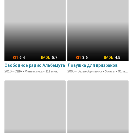
6.4
5.7
3.6
4.5
Свободное радио Альбемута
Ловушка для призраков
2010 • США • Фантастика • 111 мин.
2005 • Великобритания • Ужасы • 91 мин.