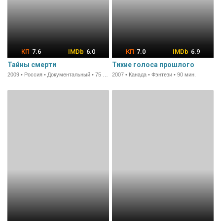
7.6
6.0
7.0
6.9
Тайны смерти
Тихие голоса прошлого
2009 • Россия • Документальный • 75 мин.
2007 • Канада • Фэнтези • 90 мин.