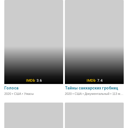
3.6
7.4
Голоса
Тайны саккарских гробниц
2020 • США • Ужасы
2020 • США • Документальный • 113 мин.