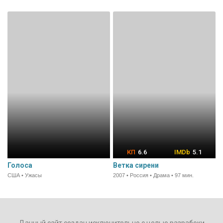
6.6
5.1
Голоса
Ветка сирени
США • Ужасы
2007 • Россия • Драма • 97 мин.