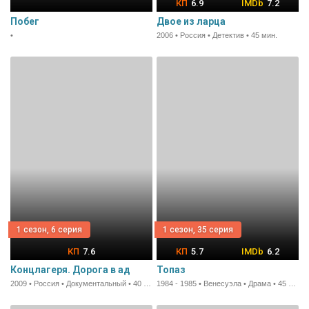
6.9
7.2
Побег
Двое из ларца
•
2006 • Россия • Детектив • 45 мин.
1 сезон, 6 серия
1 сезон, 35 серия
7.6
5.7
6.2
Концлагеря. Дорога в ад
Топаз
2009 • Россия • Документальный • 40 мин.
1984 - 1985 • Венесуэла • Драма • 45 мин.