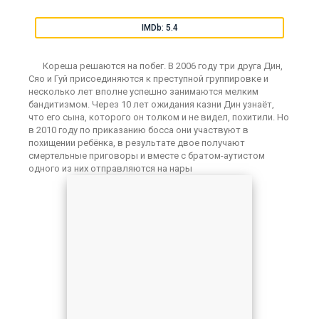
IMDb: 5.4
Кореша решаются на побег. В 2006 году три друга Дин,
Сяо и Гуй присоединяются к преступной группировке и
несколько лет вполне успешно занимаются мелким
бандитизмом. Через 10 лет ожидания казни Дин узнаёт,
что его сына, которого он толком и не видел, похитили. Но
в 2010 году по приказанию босса они участвуют в
похищении ребёнка, в результате двое получают
смертельные приговоры и вместе с братом-аутистом
одного из них отправляются на нары