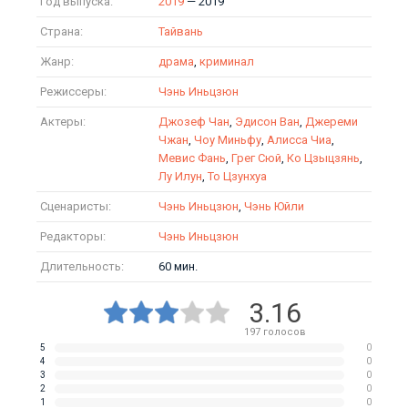
Год выпуска:
2019
— 2019
Страна:
Тайвань
Жанр:
драма
,
криминал
Режиссеры:
Чэнь Иньцзюн
Актеры:
Джозеф Чан
,
Эдисон Ван
,
Джереми
Чжан
,
Чоу Миньфу
,
Алисса Чиа
,
Мевис Фань
,
Грег Сюй
,
Ко Цзыцзянь
,
Лу Илун
,
То Цзунхуа
Сценаристы:
Чэнь Иньцзюн
,
Чэнь Юйли
Редакторы:
Чэнь Иньцзюн
Длительность:
60 мин.
3.16
197
голосов
5
0
4
0
3
0
2
0
1
0