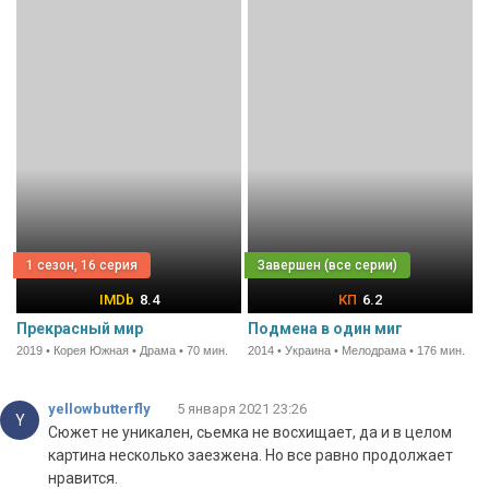
1 сезон, 16 серия
8.4
6.2
Прекрасный мир
Подмена в один миг
2019 • Корея Южная • Драма • 70 мин.
2014 • Украина • Мелодрама • 176 мин.
yellowbutterfly
5 января 2021 23:26
Y
Сюжет не уникален, сьемка не восхищает, да и в целом
картина несколько заезжена. Но все равно продолжает
нравится.