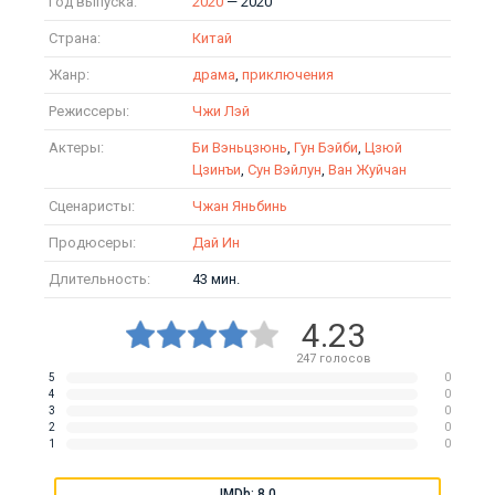
Год выпуска:
2020
— 2020
Страна:
Китай
Жанр:
драма
,
приключения
Режиссеры:
Чжи Лэй
Актеры:
Би Вэньцзюнь
,
Гун Бэйби
,
Цзюй
Цзинъи
,
Сун Вэйлун
,
Ван Жуйчан
Сценаристы:
Чжан Яньбинь
Продюсеры:
Дай Ин
Длительность:
43 мин.
4.23
247
голосов
5
0
4
0
3
0
2
0
1
0
IMDb: 8.0