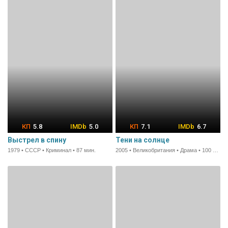
5.8
5.0
7.1
6.7
Выстрел в спину
Тени на солнце
1979 • СССР • Криминал • 87 мин.
2005 • Великобритания • Драма • 100 мин.