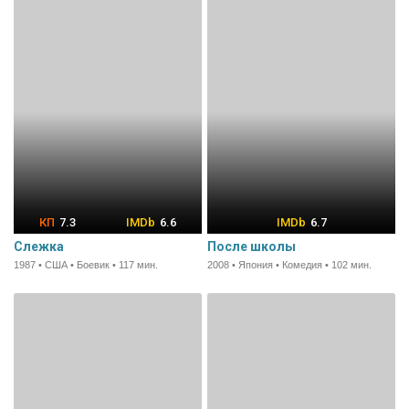
7.3
6.6
6.7
Слежка
После школы
1987 • США • Боевик • 117 мин.
2008 • Япония • Комедия • 102 мин.