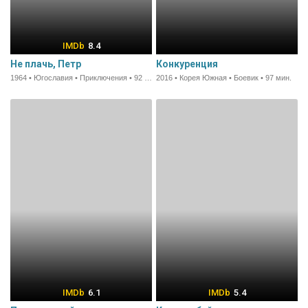
8.4
Не плачь, Петр
Конкуренция
1964 • Югославия • Приключения • 92 мин.
2016 • Корея Южная • Боевик • 97 мин.
6.1
5.4