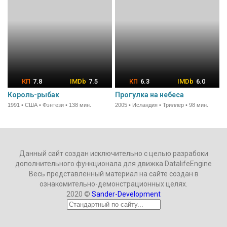
7.8
7.5
6.3
6.0
Король-рыбак
Прогулка на небеса
1991 • США • Фэнтези • 138 мин.
2005 • Исландия • Триллер • 98 мин.
Данный сайт создан исключительно с целью разрабоки
дополнительного функционала для движка DatalifeEngine
Весь представленный материал на сайте создан в
ознакомительно-демонстрационных целях.
2020 ©
Sander-Development