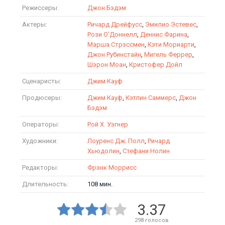
Режиссеры:
Джон Бэдэм
Актеры:
Ричард Дрейфусс
,
Эмилио Эстевес
,
Рози О’Доннелл
,
Деннис Фарина
,
Марша Стрэссмен
,
Кэти Мориарти
,
Джон Рубинстайн
,
Мигель Феррер
,
Шэрон Моан
,
Кристофер Дойл
Сценаристы:
Джим Кауф
Продюсеры:
Джим Кауф
,
Кэтлин Саммерс
,
Джон
Бэдэм
Операторы:
Рой Х. Уэгнер
Художники:
Лоуренс Дж. Полл
,
Ричард
Хьюдолин
,
Стефани Нолин
Редакторы:
Фрэнк Моррисс
Длительность:
108 мин.
3.37
298
голосов