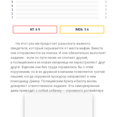
5
0
4
0
3
0
2
0
1
0
КП: 6.9
IMDb: 5.6
На этот раз им предстоит разыскать важного
свидетеля, который скрывается от мести мафии. Вместе
они отправляются на поиски. И они обязательно выполнят
задание… если по пути песик не слопает друзей,
а полицейские и их новая напарница не перестреляют друг
друга!. Вдвоем они без труда справились бы с этим
поручением, но в их дружной компании появляется третий
лишний, когда окружной прокурор направляет к ним
помощницу Джину. Полицейским Крису и Биллу вновь
доверяют ответственное задание. Эта самоуверенная
дама приводит с собой собачку — огромного ротвейлера