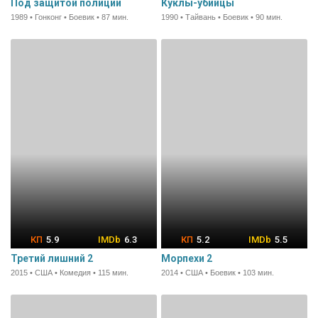
Под защитой полиции
Куклы-убийцы
1989 • Гонконг • Боевик • 87 мин.
1990 • Тайвань • Боевик • 90 мин.
5.9
6.3
5.2
5.5
Третий лишний 2
Морпехи 2
2015 • США • Комедия • 115 мин.
2014 • США • Боевик • 103 мин.