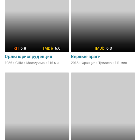
6.8
6.0
6.3
Орлы юриспруденции
Верные враги
1986 • США • Мелодрама • 116 мин.
2018 • Франция • Триллер • 111 мин.