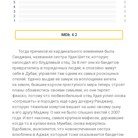
5
0
4
0
3
0
2
0
1
0
IMDb: 4.2
Тогда причиной их кардинального изменения была
Санджана, названная сестра Удая Шетти, которую
наплодил его блудливый отец. За 8 лет они из бандитов
превратились в порядочных людей, и спокойно живут
себе в Дубаи, управляя там одним из самых роскошных
отелей. Удачно выдав её замуж за воплощение ангела
на земле, бывшие короли преступного мира теперь строят
планы обзавестись своими семьями, но они терпят
фиаско, потому что любвеобильный отец Удая успел снова
«согрешить» и породить ещё одну дочурку Ранджану,
которую тяжелым хомутом вешает на шею своему сыну
и его другу Маджну. О них не было слышно вестей с 2007
года. И вот наконец, самые крупные мафиози, державшие
когда-то в кулаке весь Мумбаи, снова вернулись.
Вдобавок, выясняется, что новоиспеченная сестра
влюблена в Аджая, который тоже оказывается бандитом