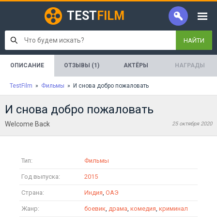
TEST
FILM
НАЙТИ
ОПИСАНИЕ
ОТЗЫВЫ (1)
АКТЁРЫ
НАГРАДЫ
TestFilm
»
Фильмы
» И снова добро пожаловать
И снова добро пожаловать
Welcome Back
25 октября 2020
Тип:
Фильмы
Год выпуска:
2015
Страна:
Индия
,
ОАЭ
Жанр:
боевик
,
драма
,
комедия
,
криминал