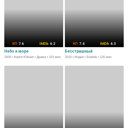
7.6
6.2
7.4
6.3
Небо и море
Бесстрашный
2009 • Корея Южная • Драма • 103 мин.
2010 • Индия • Боевик • 126 мин.