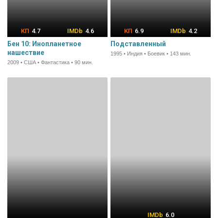
4.7
4.6
6.9
4.2
Бен 10: Инопланетное
Подставленный
нашествие
1995 • Индия • Боевик • 143 мин.
2009 • США • Фантастика • 90 мин.
6.0