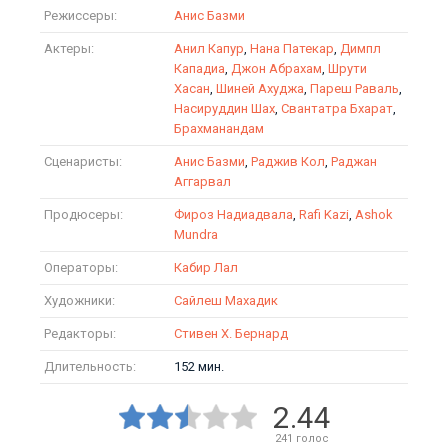
Режиссеры:
Анис Базми
Актеры:
Анил Капур
,
Нана Патекар
,
Димпл
Кападиа
,
Джон Абрахам
,
Шрути
Хасан
,
Шиней Ахуджа
,
Пареш Раваль
,
Насируддин Шах
,
Свантатра Бхарат
,
Брахманандам
Сценаристы:
Анис Базми
,
Раджив Кол
,
Раджан
Аггарвал
Продюсеры:
Фироз Надиадвала
,
Rafi Kazi
,
Ashok
Mundra
Операторы:
Кабир Лал
Художники:
Сайлеш Махадик
Редакторы:
Стивен Х. Бернард
Длительность:
152 мин.
2.44
241
голос