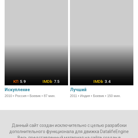
5.9
7.5
3.4
Искупление
Лучший
2010 • Россия • Боевик • 87 мин.
2011 • Индия • Боевик • 150 мин.
Данный сайт создан исключительно с целью разрабоки
дополнительного функционала для движка DatalifeEngine
Весь представленный материал на сайте создан в