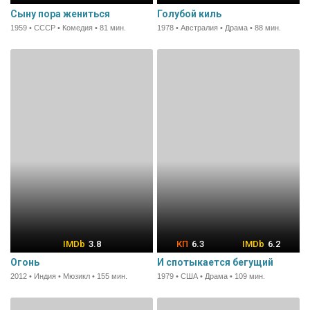
Сыну пора жениться
Голубой киль
1959 • СССР • Комедия • 81 мин.
1978 • Австралия • Драма • 88 мин.
3.8
6.3
6.2
Огонь
И спотыкается бегущий
2012 • Индия • Мюзикл • 155 мин.
1979 • США • Драма • 109 мин.