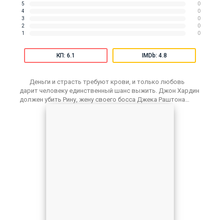
5
0
4
0
3
0
2
0
1
0
КП: 6.1
IMDb: 4.8
Деньги и страсть требуют крови, и только любовь
дарит человеку единственный шанс выжить. Джон Хардин
должен убить Рину, жену своего босса Джека Раштона…