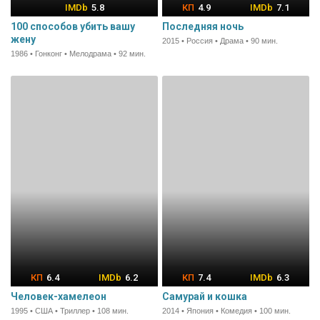
5.8
4.9
7.1
100 способов убить вашу
Последняя ночь
жену
2015 • Россия • Драма • 90 мин.
1986 • Гонконг • Мелодрама • 92 мин.
6.4
6.2
7.4
6.3
Человек-хамелеон
Самурай и кошка
1995 • США • Триллер • 108 мин.
2014 • Япония • Комедия • 100 мин.