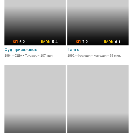
6.2
5.4
7.2
6.1
Суд присяжных
Танго
1994 • США • Триллер • 107 мин.
1992 • Франция • Комедия • 88 мин.