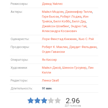
Режиссеры:
Дэвид Уайлес
Актеры:
Майкл Мэдсен
,
Дженнифер Тилли
,
Гэри Бьюзи
,
Роберт Лоджа
,
Иэн
Трейси
,
Билл Коббс
,
Билл Дау
,
Джейсон Шомбинг
,
Эндрю Гай
,
Александра Косанович
Сценаристы:
Лори Финстад-Книжник
,
Хью С. Рэй
Продюсеры:
Роберт К. Маклин
,
Джудит Фельдман
,
Огден Гавански
Операторы:
Ян Киссер
Художники:
Майкл Джой
,
Шеннон Гроувер
,
Лин
Келли
Редакторы:
Ленка Сваб
Длительность:
91 мин.
2.96
227
голосов