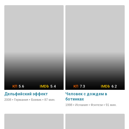
5.6
5.4
7.3
6.2
Дельфийский эффект
Человек с дождем в
ботинках
2008 • Германия • Боевик • 87 мин.
1998 • Испания • Фэнтези • 91 мин.