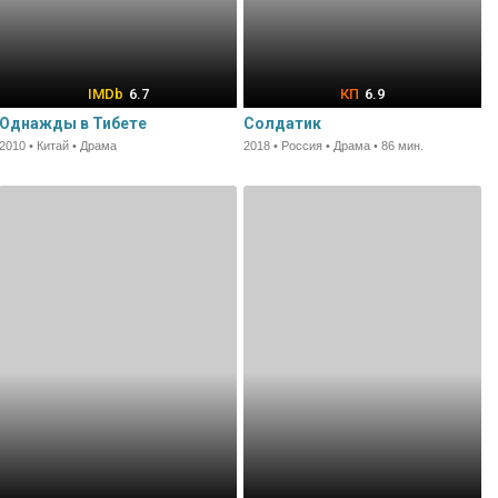
6.7
6.9
Однажды в Тибете
Солдатик
2010 • Китай • Драма
2018 • Россия • Драма • 86 мин.