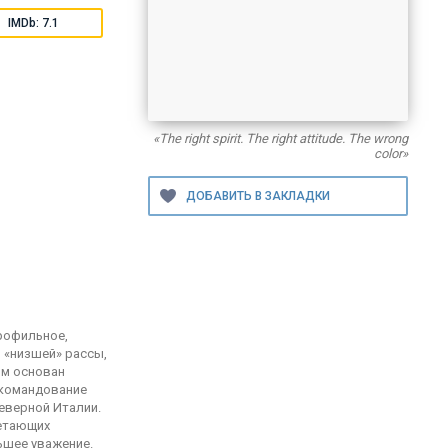
IMDb: 7.1
«The right spirit. The right attitude. The wrong
color»
профильное,
 «низшей» рассы,
ьм основан
 командование
еверной Италии.
Летающих
ьшее уважение.