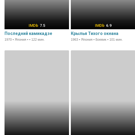
7.5
6.9
Последний камикадзе
Крылья Тихого океана
1970 • Япония • • 122 мин.
1963 • Япония • Боевик • 101 мин.