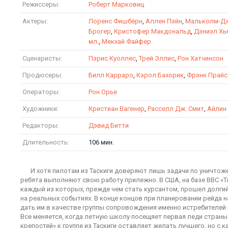
Режиссеры:
Роберт Марковиц
Актеры:
Лоренс Фишбёрн
,
Аллен Пэйн
,
Мальколм-Д
Брогер
,
Кристофер Макдональд
,
Дэниэл Хь
мл.
,
Мекхай Файфер
Сценаристы:
Пэрис Куоллес
,
Трей Эллис
,
Рон Хатчинсон
Продюсеры:
Билл Карраро
,
Кэрол Бахорик
,
Фрэнк Прайс
Операторы:
Рон Орье
Художники:
Кристиан Вагенер
,
Расселл Дж. Смит
,
Айлин
Редакторы:
Дэвид Битти
Длительность:
106 мин.
И хотя пилотам из Таскиги доверяют лишь задачи по уничтоже
ребята выполняют свою работу прилежно. В США, на базе ВВС «Т
каждый из которых, прежде чем стать курсантом, прошел долгий
на реальных событиях. В конце концов при планировании рейда 
дать им в качестве группы сопровождения именно истребителей 
Все меняется, когда летную школу посещяет первая леди стран
крепостей» к группе из Таскиги оставляет желать лучшего, но