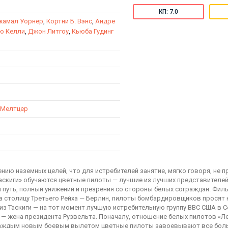
КП: 7.0
жамал Уорнер
,
Кортни Б. Вэнс
,
Андре
ю Келли
,
Джон Литгоу
,
Кьюба Гудинг
 Мелтцер
нию наземных целей, что для истребителей занятие, мягко говоря, не 
аскиги» обучаются цветные пилоты — лучшие из лучших представителей
 путь, полный унижений и презрения со стороны белых сограждан. Фил
на столицу Третьего Рейха — Берлин, пилоты бомбардировщиков просят
из Таскиги — на тот момент лучшую истребительную группу ВВС США в С
ы — жена президента Рузвельта. Поначалу, отношение белых пилотов «
 с каждым новым боевым вылетом цветные пилоты завоевывают все бол