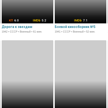
6.0
5.2
7.1
Дорога к звездам
Боевой киносборник №5
1942 • СССР • Военный • 61 мин.
1941 • СССР • Военный • 52 мин.