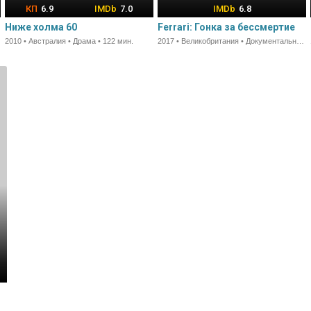
6.9
7.0
6.8
Ниже холма 60
Ferrari: Гонка за бессмертие
2010 • Австралия • Драма • 122 мин.
2017 • Великобритания • Документальный • 91 мин.