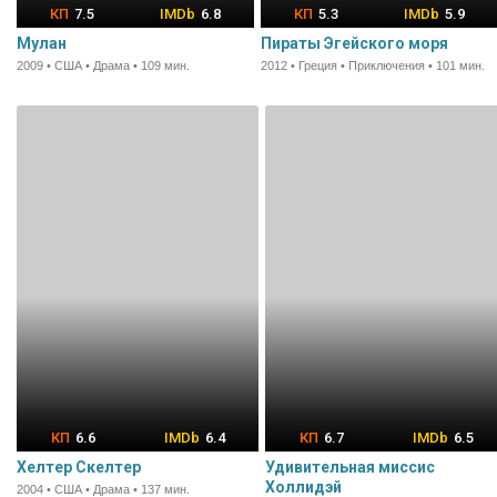
7.5
6.8
5.3
5.9
Мулан
Пираты Эгейского моря
2009 • США • Драма • 109 мин.
2012 • Греция • Приключения • 101 мин.
6.6
6.4
6.7
6.5
Хелтер Скелтер
Удивительная миссис
Холлидэй
2004 • США • Драма • 137 мин.