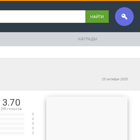
НАЙТИ
НАГРАДЫ
25 октября 2020
3.70
295
голосов
0
0
0
0
0