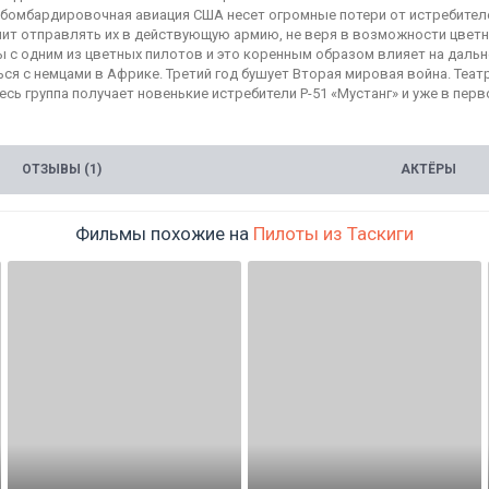
де бомбардировочная авиация США несет огромные потери от истребит
шит отправлять их в действующую армию, не веря в возможности цветн
ы с одним из цветных пилотов и это коренным образом влияет на даль
я с немцами в Африке. Третий год бушует Вторая мировая война. Теат
есь группа получает новенькие истребители P-51 «Мустанг» и уже в пер
ОТЗЫВЫ (1)
АКТЁРЫ
Фильмы похожие на
Пилоты из Таскиги