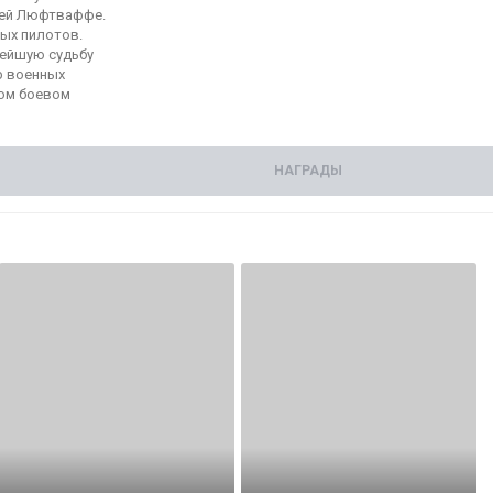
елей Люфтваффе.
ых пилотов.
нейшую судьбу
р военных
вом боевом
НАГРАДЫ