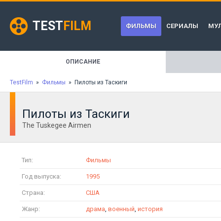
TEST
FILM
ФИЛЬМЫ
СЕРИАЛЫ
МУ
ОПИСАНИЕ
TestFilm
»
Фильмы
» Пилоты из Таскиги
Пилоты из Таскиги
The Tuskegee Airmen
Тип:
Фильмы
Год выпуска:
1995
Страна:
США
Жанр:
драма
,
военный
,
история