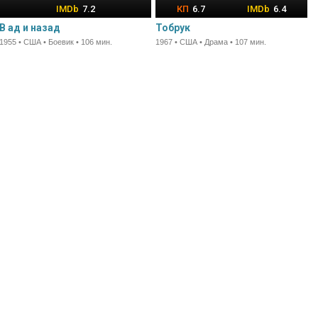
7.2
6.7
6.4
В ад и назад
Тобрук
1955 • США • Боевик • 106 мин.
1967 • США • Драма • 107 мин.