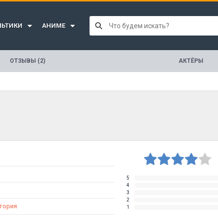
ЛЬТИКИ
АНИМЕ
ОТЗЫВЫ (2)
АКТЁРЫ
5
4
3
2
тория
1