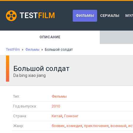
TEST
FILM
ФИЛЬМЫ
СЕРИАЛЫ
МУ
ОПИСАНИЕ
TestFilm
»
Фильмы
» Большой солдат
Большой солдат
Da bing xiao jiang
Тип:
Фильмы
Год выпуска:
2010
Страна:
Китай
,
Гонконг
Жанр:
боевик
,
комедия
,
приключения
,
военный
,
ис