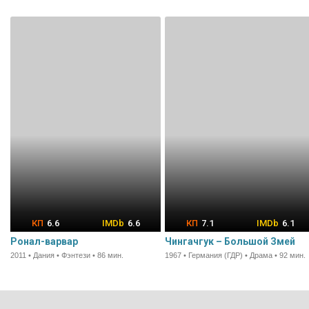
6.6
6.6
7.1
6.1
Ронал-варвар
Чингачгук – Большой Змей
2011 • Дания • Фэнтези • 86 мин.
1967 • Германия (ГДР) • Драма • 92 мин.