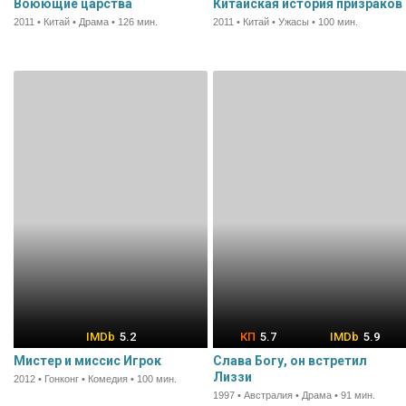
Воюющие царства
Китайская история призраков
2011 • Китай • Драма • 126 мин.
2011 • Китай • Ужасы • 100 мин.
5.2
5.7
5.9
Мистер и миссис Игрок
Слава Богу, он встретил
Лиззи
2012 • Гонконг • Комедия • 100 мин.
1997 • Австралия • Драма • 91 мин.