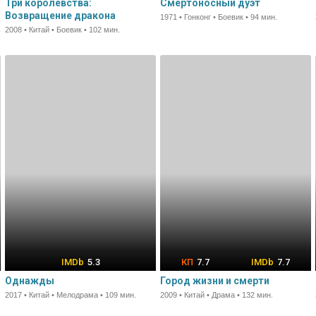
Три королевства:
Смертоносный дуэт
Возвращение дракона
1971 • Гонконг • Боевик • 94 мин.
2008 • Китай • Боевик • 102 мин.
5.3
7.7
7.7
Однажды
Город жизни и смерти
2017 • Китай • Мелодрама • 109 мин.
2009 • Китай • Драма • 132 мин.