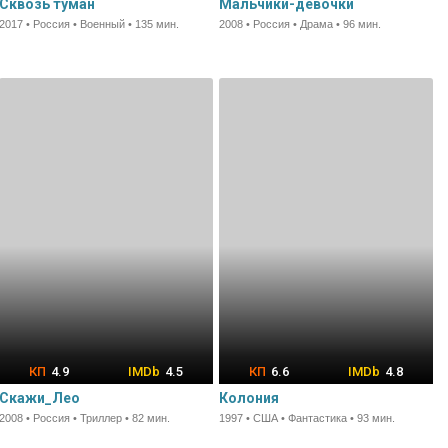
Сквозь туман
Мальчики-девочки
2017 • Россия • Военный • 135 мин.
2008 • Россия • Драма • 96 мин.
4.9
4.5
6.6
4.8
Скажи_Лео
Колония
2008 • Россия • Триллер • 82 мин.
1997 • США • Фантастика • 93 мин.