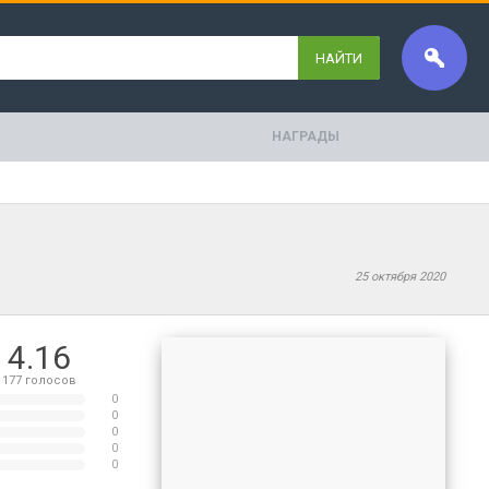
НАЙТИ
НАГРАДЫ
25 октября 2020
4.16
177
голосов
0
0
0
0
0