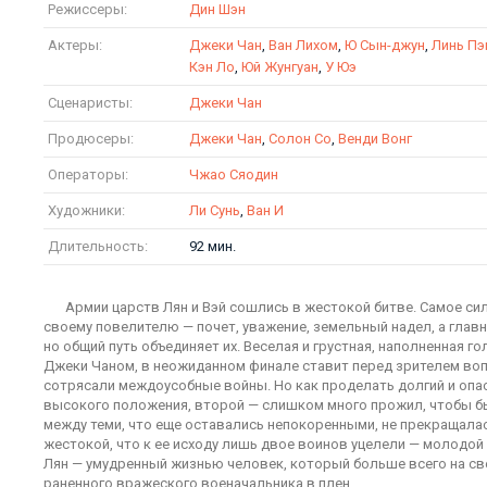
Режиссеры:
Дин Шэн
Актеры:
Джеки Чан
,
Ван Лихом
,
Ю Сын-джун
,
Линь Пэ
Кэн Ло
,
Юй Жунгуан
,
У Юэ
Сценаристы:
Джеки Чан
Продюсеры:
Джеки Чан
,
Солон Со
,
Венди Вонг
Операторы:
Чжао Сяодин
Художники:
Ли Сунь
,
Ван И
Длительность:
92 мин.
Армии царств Лян и Вэй сошлись в жестокой битве. Самое сил
своему повелителю — почет, уважение, земельный надел, а глав
но общий путь объединяет их. Веселая и грустная, наполненная
Джеки Чаном, в неожиданном финале ставит перед зрителем вопр
сотрясали междоусобные войны. Но как проделать долгий и опа
высокого положения, второй — слишком много прожил, чтобы бы
между теми, что еще оставались непокоренными, не прекращалас
жестокой, что к ее исходу лишь двое воинов уцелели — молодо
Лян — умудренный жизнью человек, который больше всего на све
раненного вражеского военачальника в плен