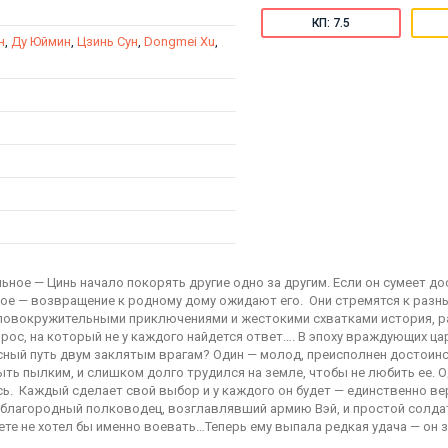
КП: 7.5
н
,
Ду Юймин
,
Цзинь Сун
,
Dongmei Xu
,
ьное — Цинь начало покорять другие одно за другим. Если он сумеет д
ное — возвращение к родному дому ожидают его. Они стремятся к разн
 головокружительными приключениями и жестокими схватками история, 
ос, на который не у каждого найдется ответ…. В эпоху враждующих ца
сный путь двум заклятым врагам? Один — молод, преисполнен достоинс
ть пылким, и слишком долго трудился на земле, чтобы не любить ее. 
ь. Каждый сделает свой выбор и у каждого он будет — единственно в
й благородный полководец, возглавлявший армию Вэй, и простой солда
те не хотел бы именно воевать…Теперь ему выпала редкая удача — он 