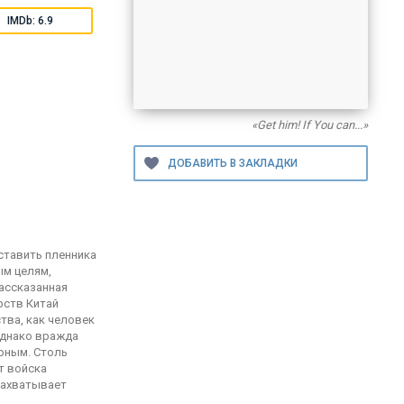
IMDb: 6.9
«Get him! If You can...»
оставить пленника
ым целям,
рассказанная
рств Китай
тва, как человек
Однако вражда
ерным. Столь
т войска
захватывает