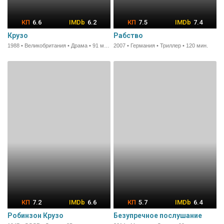
6.6
6.2
7.5
7.4
Крузо
Рабство
1988 • Великобритания • Драма • 91 мин.
2007 • Германия • Триллер • 120 мин.
7.2
6.6
5.7
6.4
Робинзон Крузо
Безупречное послушание