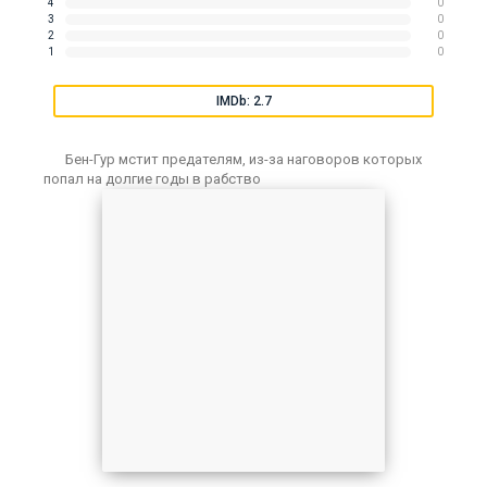
4
0
3
0
2
0
1
0
IMDb: 2.7
Бен-Гур мстит предателям, из-за наговоров которых
попал на долгие годы в рабство