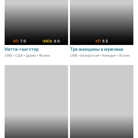
7.0
6.0
5.5
Нитти-гангстер
Три женщины и мужчина
1988 • США • Драма • 96 мин.
1998 • Белоруссия • Комедия • 90 мин.