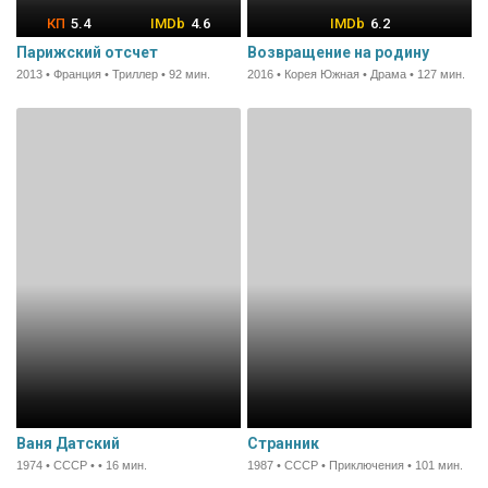
5.4
4.6
6.2
Парижский отсчет
Возвращение на родину
2013 • Франция • Триллер • 92 мин.
2016 • Корея Южная • Драма • 127 мин.
Ваня Датский
Странник
1974 • СССР • • 16 мин.
1987 • СССР • Приключения • 101 мин.