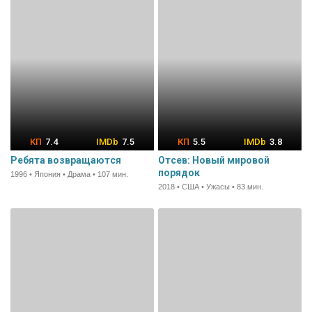
7.4
7.5
5.5
3.8
Ребята возвращаются
Отсев: Новый мировой
порядок
1996 • Япония • Драма • 107 мин.
2018 • США • Ужасы • 83 мин.