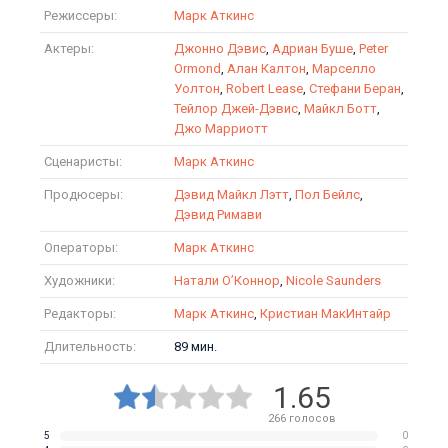
Режиссеры:
Марк Аткинс
Актеры:
Джонно Дэвис
,
Адриан Буше
,
Peter
Ormond
,
Алан Калтон
,
Марселло
Уолтон
,
Robert Lease
,
Стефани Беран
,
Тейлор Джей-Дэвис
,
Майкл Ботт
,
Джо Марриотт
Сценаристы:
Марк Аткинс
Продюсеры:
Дэвид Майкл Лэтт
,
Пол Бейлс
,
Дэвид Римави
Операторы:
Марк Аткинс
Художники:
Натали О’Коннор
,
Nicole Saunders
Редакторы:
Марк Аткинс
,
Кристиан МакИнтайр
Длительность:
89 мин.
1.65
266
голосов
5
0