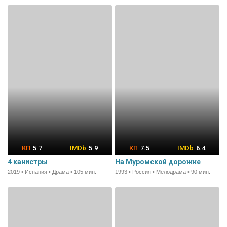
5.7
5.9
7.5
6.4
4 канистры
На Муромской дорожке
2019 • Испания • Драма • 105 мин.
1993 • Россия • Мелодрама • 90 мин.