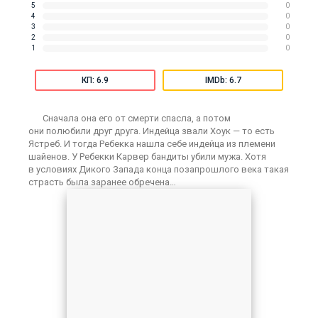
5
0
4
0
3
0
2
0
1
0
КП: 6.9
IMDb: 6.7
Сначала она его от смерти спасла, а потом
они полюбили друг друга. Индейца звали Хоук — то есть
Ястреб. И тогда Ребекка нашла себе индейца из племени
шайенов. У Ребекки Карвер бандиты убили мужа. Хотя
в условиях Дикого Запада конца позапрошлого века такая
страсть была заранее обречена…