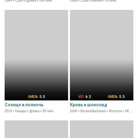
1964 • США • Драма • 154 мин.
1988 • США • Боевик • 93 мин.
5.5
6.3
5.5
Солнце в полночь
Кровь и шоколад
2016 • Канада • Драма • 93 мин.
2006 • Великобритания • Фэнтези • 98 мин.