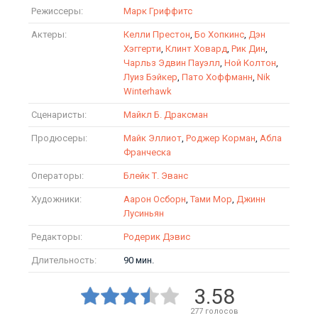
Режиссеры:
Марк Гриффитс
Актеры:
Келли Престон
,
Бо Хопкинс
,
Дэн
Хэггерти
,
Клинт Ховард
,
Рик Дин
,
Чарльз Эдвин Пауэлл
,
Ной Колтон
,
Луиз Бэйкер
,
Пато Хоффманн
,
Nik
Winterhawk
Сценаристы:
Майкл Б. Драксман
Продюсеры:
Майк Эллиот
,
Роджер Корман
,
Абла
Франческа
Операторы:
Блейк Т. Эванс
Художники:
Аарон Осборн
,
Тами Мор
,
Джинн
Лусиньян
Редакторы:
Родерик Дэвис
Длительность:
90 мин.
3.58
277
голосов