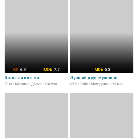
6.9
7.7
5.3
Золотая клетка
Лучший друг мужчины
2013 • Мексика • Драма • 110 мин.
2004 • США • Мелодрама • 89 мин.