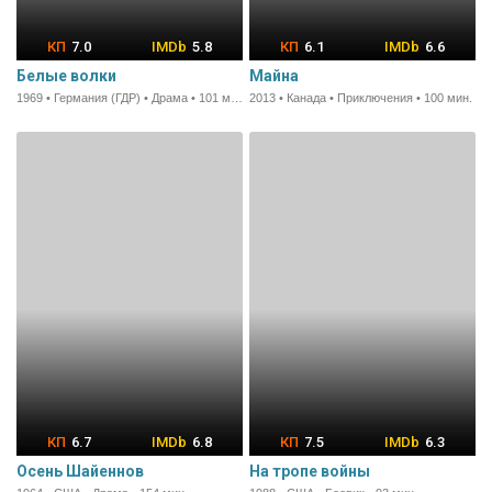
7.0
5.8
6.1
6.6
Белые волки
Майна
1969 • Германия (ГДР) • Драма • 101 мин.
2013 • Канада • Приключения • 100 мин.
6.7
6.8
7.5
6.3
Осень Шайеннов
На тропе войны