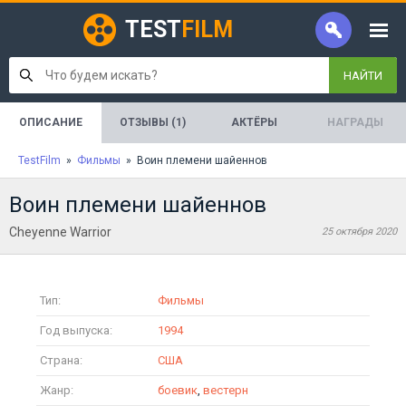
TEST
FILM
НАЙТИ
ОПИСАНИЕ
ОТЗЫВЫ (1)
АКТЁРЫ
НАГРАДЫ
TestFilm
»
Фильмы
» Воин племени шайеннов
Воин племени шайеннов
Cheyenne Warrior
25 октября 2020
Тип:
Фильмы
Год выпуска:
1994
Страна:
США
Жанр:
боевик
,
вестерн