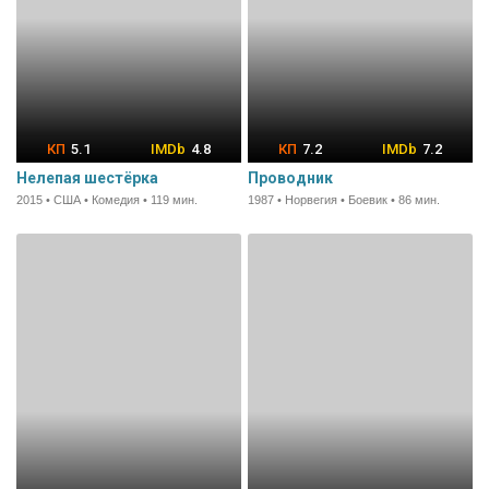
5.1
4.8
7.2
7.2
Нелепая шестёрка
Проводник
2015 • США • Комедия • 119 мин.
1987 • Норвегия • Боевик • 86 мин.