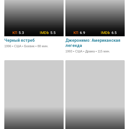
5.3
5.5
6.9
6.5
Черный ястреб
Джеронимо: Американская
легенда
1996 • США • Боевик • 88 мин.
1993 • США • Драма • 115 мин.