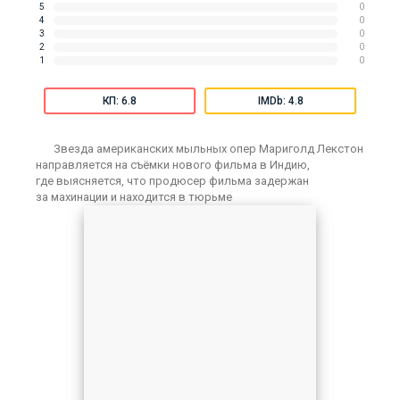
5
0
4
0
3
0
2
0
1
0
КП: 6.8
IMDb: 4.8
Звезда американских мыльных опер Мариголд Лекстон
направляется на съёмки нового фильма в Индию,
где выясняется, что продюсер фильма задержан
за махинации и находится в тюрьме