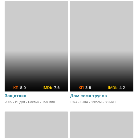
8.0
7.6
3.8
4.2
Защитник
Дом семи трупов
2005 • Индия • Боевик • 158 мин.
1974 • США • Ужасы • 88 мин.