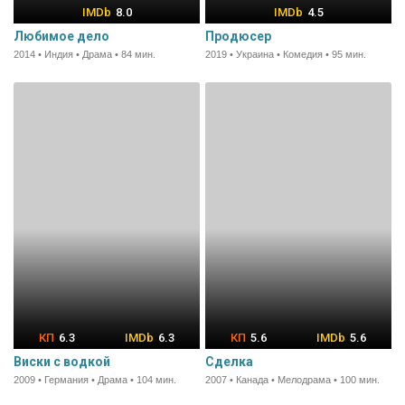
8.0
4.5
Любимое дело
Продюсер
2014 • Индия • Драма • 84 мин.
2019 • Украина • Комедия • 95 мин.
6.3
6.3
5.6
5.6
Виски с водкой
Сделка
2009 • Германия • Драма • 104 мин.
2007 • Канада • Мелодрама • 100 мин.