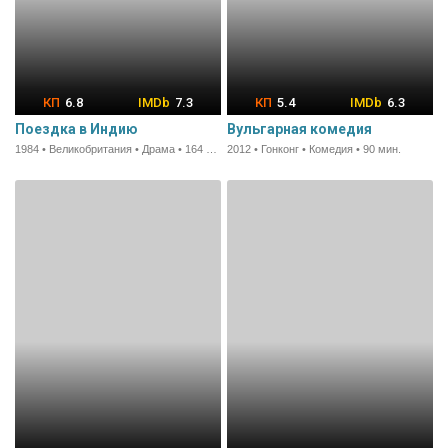
6.8
7.3
5.4
6.3
Поездка в Индию
Вульгарная комедия
1984 • Великобритания • Драма • 164 мин.
2012 • Гонконг • Комедия • 90 мин.