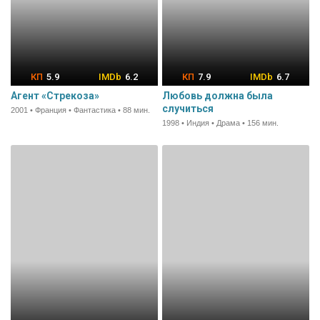
5.9
6.2
7.9
6.7
Агент «Стрекоза»
Любовь должна была
случиться
2001 • Франция • Фантастика • 88 мин.
1998 • Индия • Драма • 156 мин.