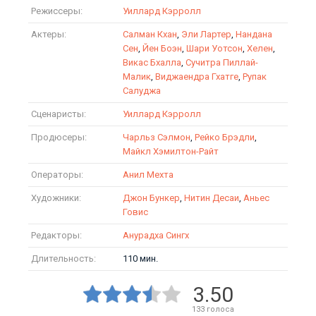
Режиссеры:
Уиллард Кэрролл
Актеры:
Салман Кхан
,
Эли Лартер
,
Нандана
Сен
,
Йен Боэн
,
Шари Уотсон
,
Хелен
,
Викас Бхалла
,
Сучитра Пиллай-
Малик
,
Виджаендра Гхатге
,
Рупак
Салуджа
Сценаристы:
Уиллард Кэрролл
Продюсеры:
Чарльз Сэлмон
,
Рейко Брэдли
,
Майкл Хэмилтон-Райт
Операторы:
Анил Мехта
Художники:
Джон Бункер
,
Нитин Десаи
,
Аньес
Говис
Редакторы:
Анурадха Сингх
Длительность:
110 мин.
3.50
133
голоса