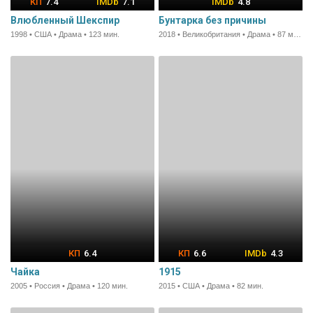
7.4
7.1
4.8
Влюбленный Шекспир
Бунтарка без причины
1998 • США • Драма • 123 мин.
2018 • Великобритания • Драма • 87 мин.
6.4
6.6
4.3
Чайка
1915
2005 • Россия • Драма • 120 мин.
2015 • США • Драма • 82 мин.