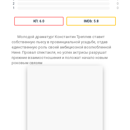
2
0
1
0
КП: 6.0
IMDb: 5.8
Молодой драматург Константин Треплев ставит
собственную пьесу в провинциальной усадьбе, отдав
единственную роль своей амбициозной возлюбленной
Нине. Провал спектакля, но успех актрисы разрушат
прежние взаимоотношения и положат начало новым
роковым связям