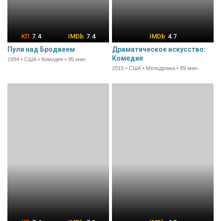
7.4
7.4
4.7
Пули над Бродвеем
Драматическое искусство:
Комедия
1994 • США • Комедия • 95 мин.
2015 • США • Мелодрама • 89 мин.