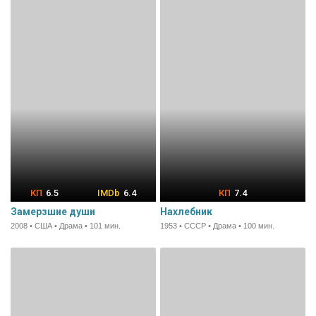
6.5
6.4
7.4
Замерзшие души
Нахлебник
2008 • США • Драма • 101 мин.
1953 • СССР • Драма • 100 мин.