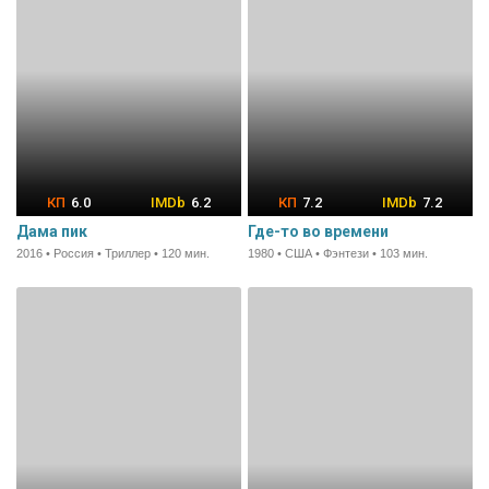
6.0
6.2
7.2
7.2
Дама пик
Где-то во времени
2016 • Россия • Триллер • 120 мин.
1980 • США • Фэнтези • 103 мин.