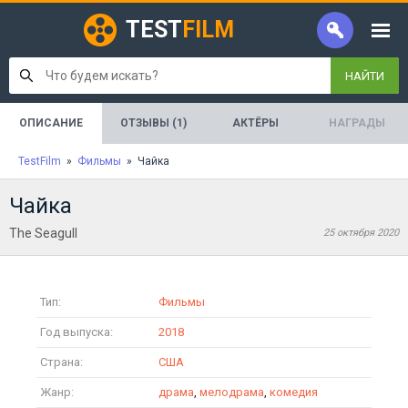
TEST
FILM
НАЙТИ
ОПИСАНИЕ
ОТЗЫВЫ (1)
АКТЁРЫ
НАГРАДЫ
TestFilm
»
Фильмы
» Чайка
Чайка
The Seagull
25 октября 2020
Тип:
Фильмы
Год выпуска:
2018
Страна:
США
Жанр:
драма
,
мелодрама
,
комедия