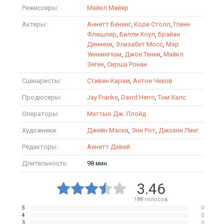
Режиссеры:
Майкл Майер
Актеры:
Аннетт Бенинг
,
Кори Столл
,
Гленн
Флешлер
,
Билли Хоул
,
Брайан
Деннехи
,
Элизабет Мосс
,
Мэр
Уиннингхэм
,
Джон Тенни
,
Майкл
Зеген
,
Сирша Ронан
Сценаристы:
Стивен Карам
,
Антон Чехов
Продюсеры:
Jay Franke
,
David Herro
,
Том Халс
Операторы:
Мэттью Дж. Ллойд
Художники:
Джейн Маски
,
Энн Рот
,
Джоэнн Линг
Редакторы:
Аннетт Дэвей
Длительность:
98 мин.
3.46
188
голосов
5
0
4
0
3
0