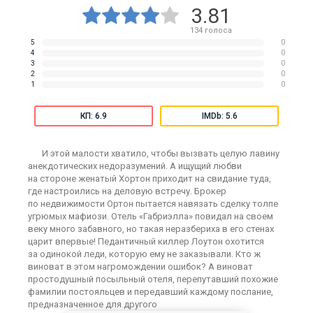
3.81
134
голоса
5
0
4
0
3
0
2
0
1
0
КП: 6.9
IMDb: 5.6
И этой малости хватило, чтобы вызвать целую лавину
анекдотических недоразумений. А ищущий любви
на стороне женатый Хортон приходит на свидание туда,
где настроились на деловую встречу. Брокер
по недвижимости Ортон пытается навязать сделку толпе
угрюмых мафиози. Отель «Габриэлла» повидал на своем
веку много забавного, но такая неразбериха в его стенах
царит впервые! Педантичный киллер Лоутон охотится
за одинокой леди, которую ему не заказывали. Кто ж
виноват в этом нагромождении ошибок? А виноват
простодушный посыльный отеля, перепутавший похожие
фамилии постояльцев и передавший каждому послание,
предназначенное для другого