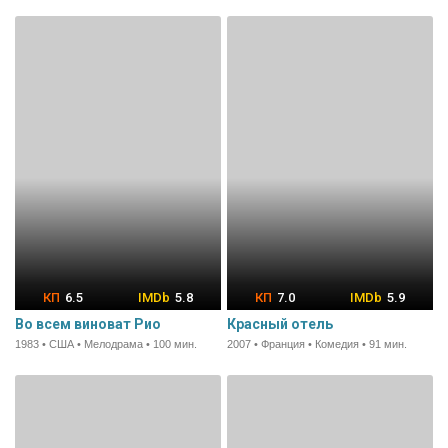
6.5
5.8
7.0
5.9
Во всем виноват Рио
Красный отель
1983 • США • Мелодрама • 100 мин.
2007 • Франция • Комедия • 91 мин.