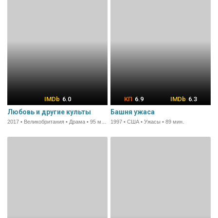
6.0
6.9
6.3
Любовь и другие культы
Башня ужаса
2017 • Великобритания • Драма • 95 мин.
1997 • США • Ужасы • 89 мин.