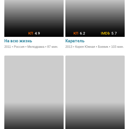
4.9
6.2
5.7
На всю жизнь
Каратель
2011 • Россия • Мелодрама • 87 мин.
2013 • Корея Южная • Боевик • 103 мин.