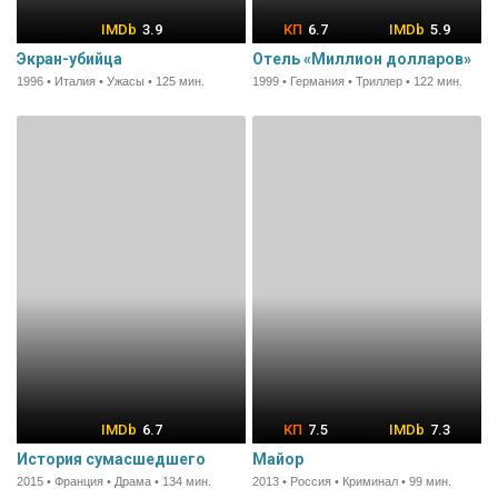
3.9
6.7
5.9
Экран-убийца
Отель «Миллион долларов»
1996 • Италия • Ужасы • 125 мин.
1999 • Германия • Триллер • 122 мин.
6.7
7.5
7.3
История сумасшедшего
Майор
2015 • Франция • Драма • 134 мин.
2013 • Россия • Криминал • 99 мин.