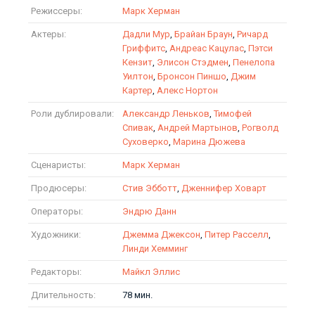
Режиссеры:
Марк Херман
Актеры:
Дадли Мур
,
Брайан Браун
,
Ричард
Гриффитс
,
Андреас Кацулас
,
Пэтси
Кензит
,
Элисон Стэдмен
,
Пенелопа
Уилтон
,
Бронсон Пиншо
,
Джим
Картер
,
Алекс Нортон
Роли дублировали:
Александр Леньков
,
Тимофей
Спивак
,
Андрей Мартынов
,
Рогволд
Суховерко
,
Марина Дюжева
Сценаристы:
Марк Херман
Продюсеры:
Стив Эбботт
,
Дженнифер Ховарт
Операторы:
Эндрю Данн
Художники:
Джемма Джексон
,
Питер Расселл
,
Линди Хемминг
Редакторы:
Майкл Эллис
Длительность:
78 мин.