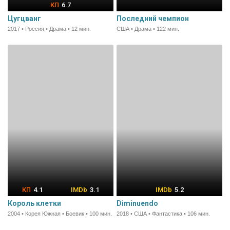
6.7
Цугцванг
Последний чемпион
2017 • Россия • Драма • 12 мин.
США • Драма • 122 мин.
4.1
3.1
5.2
Король клетки
Diminuendo
2004 • Корея Южная • Боевик • 100 мин.
2018 • США • Фантастика • 106 мин.