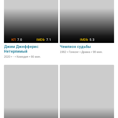
7.0
7.1
5.3
Джим Джефферис:
Чемпион судьбы
Нетерпимый
1982 • Гонконг • Драма • 98 мин.
2020 • - • Комедия • 66 мин.