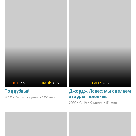
7.2
6.6
5.5
Поддубный
Джордж Лопес: мы сделаем
это для половины
2012 • Россия • Драма • 122 мин.
2020 • США • Комедия • 51 мин.