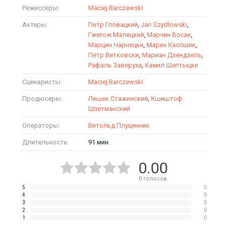
Режиссеры:
Maciej Barczewski
Актеры:
Петр Гловацкий
,
Jan Szydlowski
,
Гжегож Малецкий
,
Марчин Босак
,
Марцин Чарнецки
,
Марек Каспшик
,
Пётр Витковски
,
Мариан Дзендзель
,
Рафаль Заверуха
,
Камил Шептыцки
Сценаристы:
Maciej Barczewski
Продюсеры:
Лешек Стажинский
,
Кшиштоф
Шпетманский
Операторы:
Витольд Плуценник
Длительность:
91 мин.
0.00
0
голосов
5
0
4
0
3
0
2
0
1
0