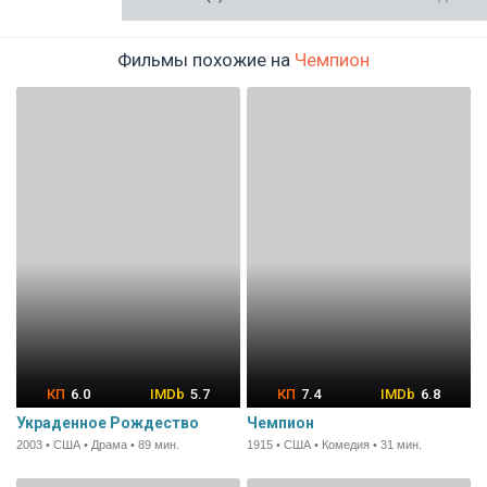
Фильмы похожие на
Чемпион
6.0
5.7
7.4
6.8
Украденное Рождество
Чемпион
2003 • США • Драма • 89 мин.
1915 • США • Комедия • 31 мин.