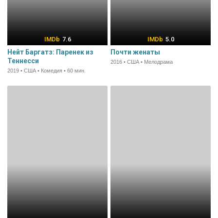
7.6
5.0
Нейт Баргатз: Паренек из
Почти женаты
Теннесси
2016 • США • Мелодрама
2019 • США • Комедия • 60 мин.