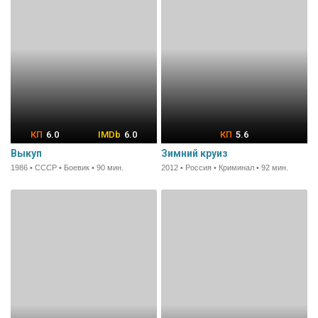
6.0
6.0
5.6
Выкуп
Зимний круиз
1986 • СССР • Боевик • 90 мин.
2012 • Россия • Криминал • 92 мин.