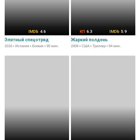
4.6
6.3
5.9
Элитный спецотряд
Жаркий полдень
2016 • Испания • Боевик • 95 мин.
2009 • США • Триллер • 94 мин.