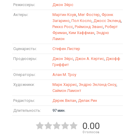
Режиссеры:
Джон Эйрс
Актеры:
Мартин Коув
,
Мег Фостер
,
Фрэнк
Загарино
,
Пол Косло
,
Джосс Экленд
,
Рикко Росс
,
Рэймонд Эванс
,
Роберт
Фриман
,
Ким Хаффман
,
Эндрю
Ламон
Сценаристы:
Стефен Листер
Продюсеры:
Джон Эйрс
,
Джон А. Кертис
,
Джофф
Гриффит
Операторы:
Алан М. Троу
Художники:
Марк Харрис
,
Эндрю Эклэнд-Сноу
,
Саймон Ламонт
Редакторы:
Дерек Вилан
,
Делак Рин
Длительность:
97 мин.
0.00
0
голосов