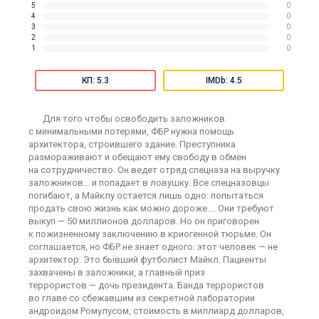
5
0
4
0
3
0
2
0
1
0
КП: 5.3
IMDb: 4.5
Для того чтобы освободить заложников
с минимальными потерями, ФБР нужна помощь
архитектора, строившего здание. Преступника
размораживают и обещают ему свободу в обмен
на сотрудничество. Он ведет отряд спецназа на выручку
заложников… и попадает в ловушку. Все спецназовцы
погибают, а Майклу остается лишь одно: попытаться
продать свою жизнь как можно дороже…. Они требуют
выкуп — 50 миллионов долларов. Но он приговорен
к пожизненному заключению в криогенной тюрьме. Он
соглашается, но ФБР не знает одного: этот человек — не
архитектор. Это бывший футболист Майкл. Пациенты
захвачены в заложники, а главный приз
террористов — дочь президента. Банда террористов
во главе со сбежавшим из секретной лаборатории
андроидом Ромулусом, стоимость в миллиард долларов,