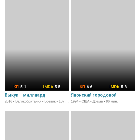
5.1
5.5
6.6
5.8
Выкуп – миллиард
Японский городовой
2016 • Великобритания • Боевик • 107 мин.
1994 • США • Драма • 96 мин.