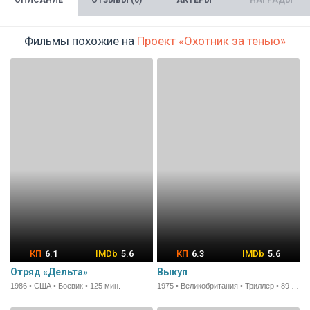
ОПИСАНИЕ
ОТЗЫВЫ (0)
АКТЁРЫ
НАГРАДЫ
Фильмы похожие на
Проект «Охотник за тенью»
6.1
5.6
6.3
5.6
Отряд «Дельта»
Выкуп
1986 • США • Боевик • 125 мин.
1975 • Великобритания • Триллер • 89 мин.