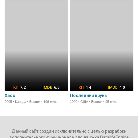
7.2
6.5
4.4
4.0
Хаос
Последний круиз
2005 • Канада • Боевик • 106 мин.
1999 • США • Боевик • 95 мин.
Данный сайт создан исключительно с целью разрабоки
дополнительного функционала для движка DatalifeEngine