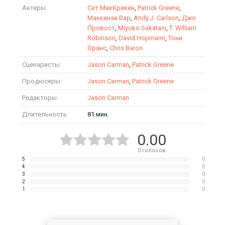
Актеры:
Сет МакКрекен
,
Patrick Greene
,
Маккензи Вар
,
Andy J. Carlson
,
Джо
Провост
,
Miyoko Sakatani
,
T. William
Robinson
,
David Hopmann
,
Тони
Оранс
,
Chris Baron
Сценаристы:
Jason Carman
,
Patrick Greene
Продюсеры:
Jason Carman
,
Patrick Greene
Редакторы:
Jason Carman
Длительность:
81 мин.
0.00
0
голосов
5
0
4
0
3
0
2
0
1
0