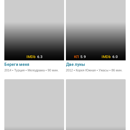
6.3
5.9
6.0
Береги меня
Две луны
2014 • Турция • Мелодрама • 90 мин.
2012 • Корея Южная • Ужасы • 86 мин.