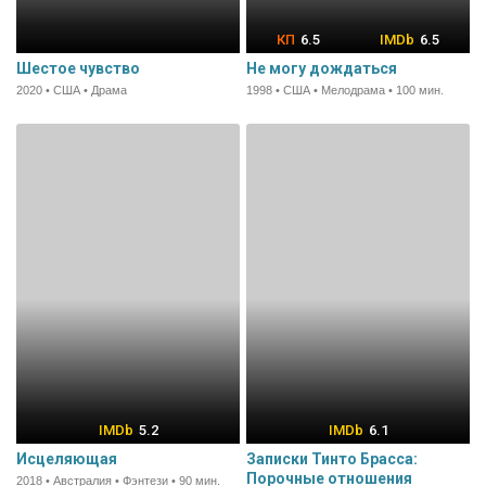
6.5
6.5
Шестое чувство
Не могу дождаться
2020 • США • Драма
1998 • США • Мелодрама • 100 мин.
5.2
6.1
Исцеляющая
Записки Тинто Брасса:
Порочные отношения
2018 • Австралия • Фэнтези • 90 мин.