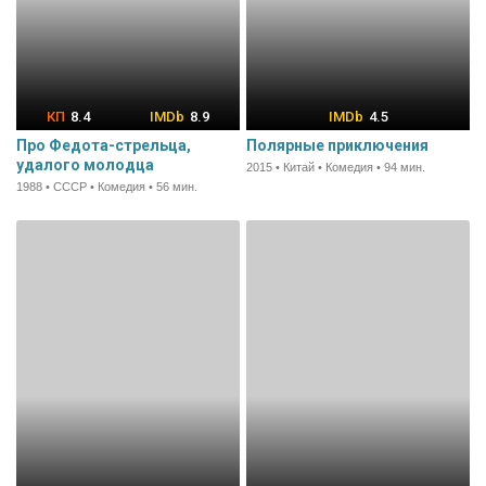
8.4
8.9
4.5
Про Федота-стрельца,
Полярные приключения
удалого молодца
2015 • Китай • Комедия • 94 мин.
1988 • СССР • Комедия • 56 мин.