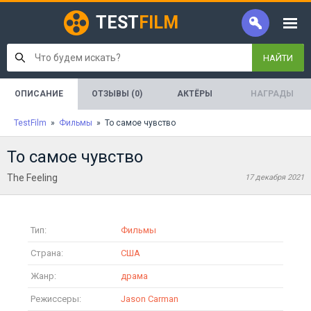
TEST
FILM
НАЙТИ
ОПИСАНИЕ
ОТЗЫВЫ (0)
АКТЁРЫ
НАГРАДЫ
TestFilm
»
Фильмы
» То самое чувство
То самое чувство
The Feeling
17 декабря 2021
Тип:
Фильмы
Страна:
США
Жанр:
драма
Режиссеры:
Jason Carman