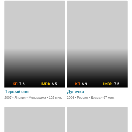
7.6
6.5
6.9
7.5
Первый снег
Дунечка
2007 • Япония • Мелодрама • 102 мин.
2004 • Россия • Драма • 97 мин.