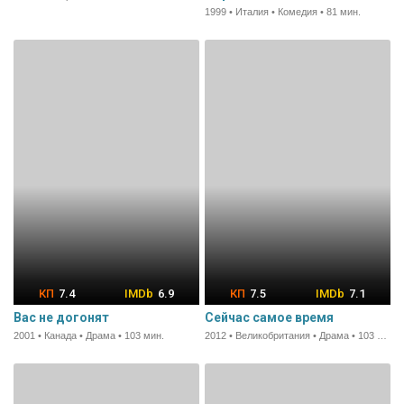
1999 • Италия • Комедия • 81 мин.
7.4
6.9
7.5
7.1
Вас не догонят
Сейчас самое время
2001 • Канада • Драма • 103 мин.
2012 • Великобритания • Драма • 103 мин.