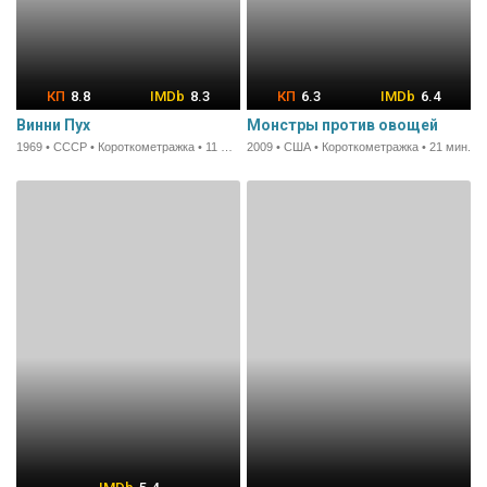
8.8
8.3
6.3
6.4
Винни Пух
Монстры против овощей
1969 • СССР • Короткометражка • 11 мин.
2009 • США • Короткометражка • 21 мин.