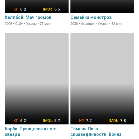
6.2
6.5
Хеллбой: Меч громов
Семейка монстров
2006 • США • Ужасы • 77 мин.
2020 • Франция • Ужасы • 82 мин.
6.2
5.7
7.2
7.8
Барби: Принцесса и поп-
Тёмная Лига
звезда
справедливости: Война