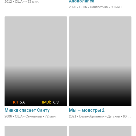
Апоколипса
2012 • США • • 72 мин.
2020 • США • Фантастика • 90 мин.
5.6
6.3
Микки спасает Санту
Мы — монстры 2
2006 • США • Семейный • 72 мин.
2021 • Великобритания • Детский • 90 мин.