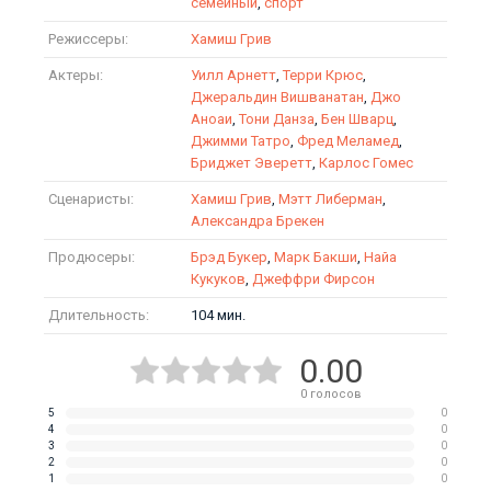
семейный
,
спорт
Режиссеры:
Хамиш Грив
Актеры:
Уилл Арнетт
,
Терри Крюс
,
Джеральдин Вишванатан
,
Джо
Аноаи
,
Тони Данза
,
Бен Шварц
,
Джимми Татро
,
Фред Меламед
,
Бриджет Эверетт
,
Карлос Гомес
Сценаристы:
Хамиш Грив
,
Мэтт Либерман
,
Александра Брекен
Продюсеры:
Брэд Букер
,
Марк Бакши
,
Найа
Кукуков
,
Джеффри Фирсон
Длительность:
104 мин.
0.00
0
голосов
5
0
4
0
3
0
2
0
1
0