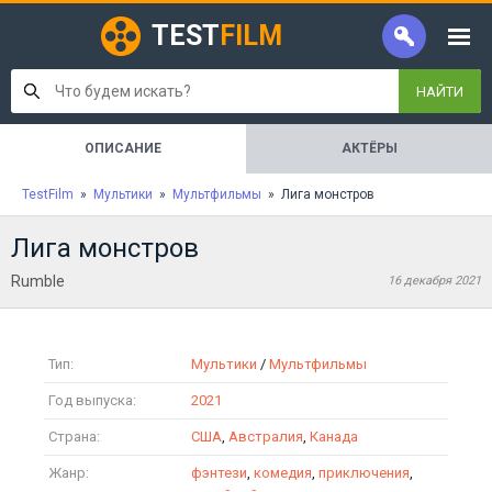
TEST
FILM
НАЙТИ
ОПИСАНИЕ
АКТЁРЫ
TestFilm
»
Мультики
»
Мультфильмы
» Лига монстров
Лига монстров
Rumble
16 декабря 2021
Тип:
Мультики
/
Мультфильмы
Год выпуска:
2021
Страна:
США
,
Австралия
,
Канада
Жанр:
фэнтези
,
комедия
,
приключения
,