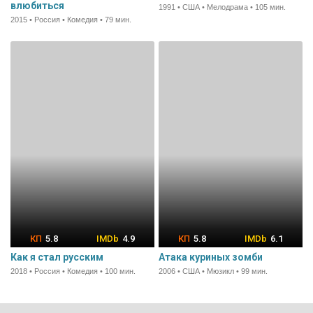
влюбиться
1991 • США • Мелодрама • 105 мин.
2015 • Россия • Комедия • 79 мин.
5.8
4.9
5.8
6.1
Как я стал русским
Атака куриных зомби
2018 • Россия • Комедия • 100 мин.
2006 • США • Мюзикл • 99 мин.