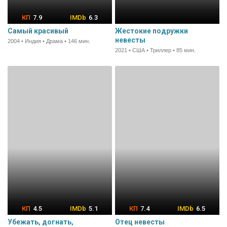
7.9
6.3
Самый красивый
Жестокие подружки
невесты
2004 • Индия • Драма • 146 мин.
2021 • США • Триллер • 85 мин.
4.5
5.1
7.4
6.5
Убежать, догнать,
Отец невесты