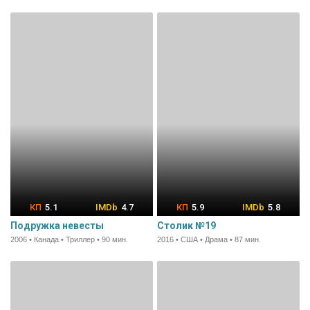
5.1
4.7
5.9
5.8
Подружка невесты
Столик №19
2006 • Канада • Триллер • 90 мин.
2016 • США • Драма • 87 мин.