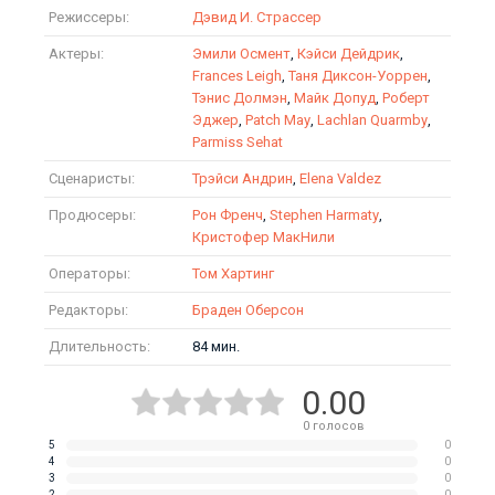
Режиссеры:
Дэвид И. Страссер
Актеры:
Эмили Осмент
,
Кэйси Дейдрик
,
Frances Leigh
,
Таня Диксон-Уоррен
,
Тэнис Долмэн
,
Майк Допуд
,
Роберт
Эджер
,
Patch May
,
Lachlan Quarmby
,
Parmiss Sehat
Сценаристы:
Трэйси Андрин
,
Elena Valdez
Продюсеры:
Рон Френч
,
Stephen Harmaty
,
Кристофер МакНили
Операторы:
Том Хартинг
Редакторы:
Браден Оберсон
Длительность:
84 мин.
0.00
0
голосов
5
0
4
0
3
0
2
0