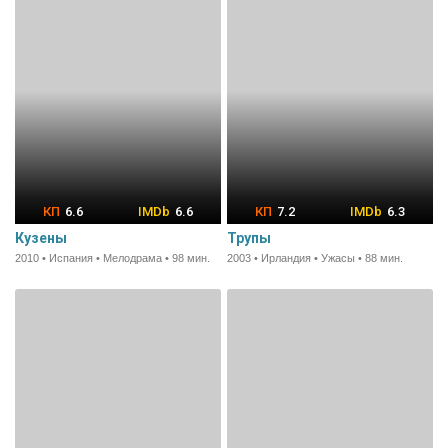
6.6
6.6
7.2
6.3
Кузены
Трупы
2010 • Испания • Мелодрама • 98 мин.
2003 • Ирландия • Ужасы • 88 мин.