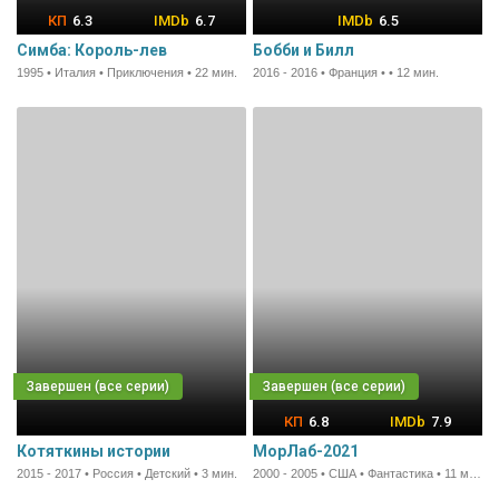
6.3
6.7
6.5
Симба: Король-лев
Бобби и Билл
1995 • Италия • Приключения • 22 мин.
2016 - 2016 • Франция • • 12 мин.
6.8
7.9
Котяткины истории
МорЛаб-2021
2015 - 2017 • Россия • Детский • 3 мин.
2000 - 2005 • США • Фантастика • 11 мин.