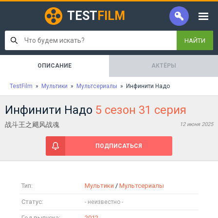
TEST
FILM
НАЙТИ
ОПИСАНИЕ
АКТЁРЫ
TestFilm
»
Мультики
»
Мультсериалы
» Инфинити Надо
Инфинити Надо
5 сезон 31 серия
战斗王之飓风战魂
12 июня 2025
ПОДПИСАТЬСЯ
Тип:
Мультики
/
Мультсериалы
Статус:
Год выпуска:
2012