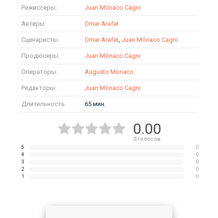
Режиссеры:
Juan Mónaco Cagni
Актеры:
Omar Arafat
Сценаристы:
Omar Arafat
,
Juan Mónaco Cagni
Продюсеры:
Juan Mónaco Cagni
Операторы:
Augusto Monaco
Редакторы:
Juan Mónaco Cagni
Длительность:
65 мин.
0.00
0
голосов
5
0
4
0
3
0
2
0
1
0