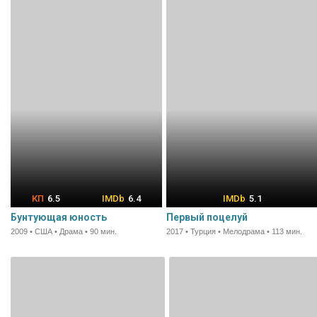
6.5
6.4
5.1
Бунтующая юность
Первый поцелуй
2009 • США • Драма • 90 мин.
2017 • Турция • Мелодрама • 113 мин.