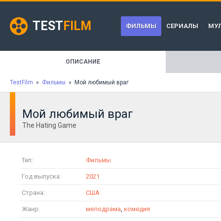
TEST
FILM
ФИЛЬМЫ
СЕРИАЛЫ
МУ
ОПИСАНИЕ
TestFilm
»
Фильмы
» Мой любимый враг
Мой любимый враг
The Hating Game
Тип:
Фильмы
Год выпуска:
2021
Страна:
США
Жанр:
мелодрама
,
комедия