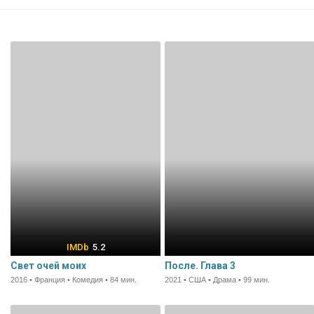
5.2
Свет очей моих
После. Глава 3
2016 • Франция • Комедия • 84 мин.
2021 • США • Драма • 99 мин.