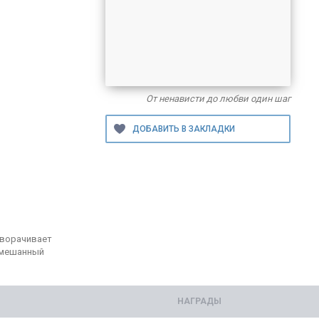
От ненависти до любви один шаг
еворачивает
помешанный
НАГРАДЫ