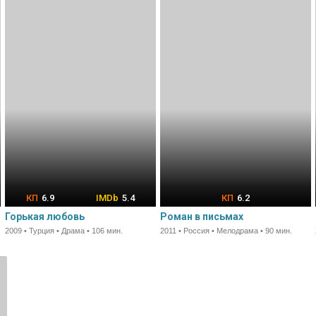
6.9
5.4
6.2
Горькая любовь
Роман в письмах
2009 • Турция • Драма • 106 мин.
2011 • Россия • Мелодрама • 90 мин.