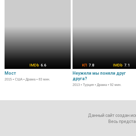
6.6
7.8
7.1
Мост
Неужели мы поняли друг
друга?
2015 • США • Драма • 83 мин.
2013 • Турция • Драма • 92 мин.
Данный сайт создан ис
Весь предста