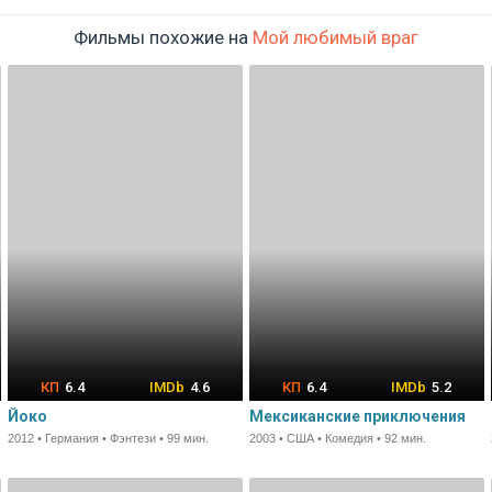
Фильмы похожие на
Мой любимый враг
6.4
4.6
6.4
5.2
Йоко
Мексиканские приключения
2012 • Германия • Фэнтези • 99 мин.
2003 • США • Комедия • 92 мин.