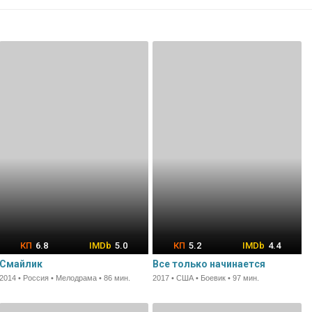
6.8
5.0
5.2
4.4
Смайлик
Все только начинается
2014 • Россия • Мелодрама • 86 мин.
2017 • США • Боевик • 97 мин.