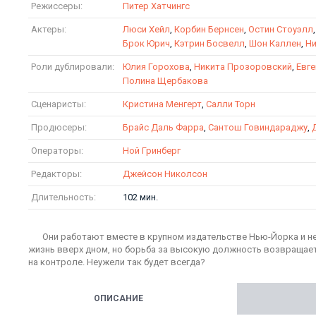
Режиссеры:
Питер Хатчингс
Актеры:
Люси Хейл
,
Корбин Бернсен
,
Остин Стоуэлл
Брок Юрич
,
Кэтрин Босвелл
,
Шон Каллен
,
Ни
Роли дублировали:
Юлия Горохова
,
Никита Прозоровский
,
Евге
Полина Щербакова
Сценаристы:
Кристина Менгерт
,
Салли Торн
Продюсеры:
Брайс Даль Фарра
,
Сантош Говиндараджу
,
Операторы:
Ной Гринберг
Редакторы:
Джейсон Николсон
Длительность:
102 мин.
Они работают вместе в крупном издательстве Нью-Йорка и не
жизнь вверх дном, но борьба за высокую должность возвращает 
на контроле. Неужели так будет всегда?
ОПИСАНИЕ