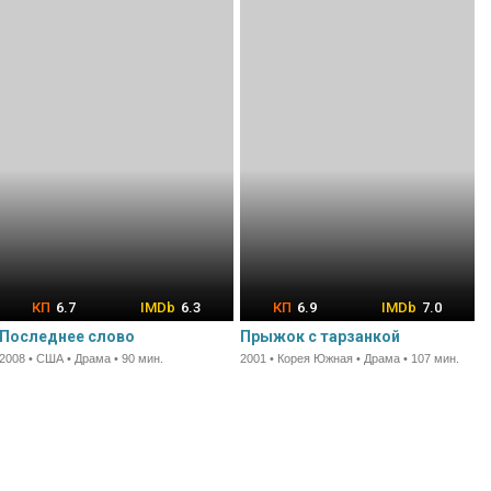
6.7
6.3
6.9
7.0
Последнее слово
Прыжок с тарзанкой
2008 • США • Драма • 90 мин.
2001 • Корея Южная • Драма • 107 мин.