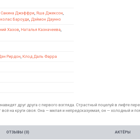
,
Сакина Джэффри
,
Яша Джексон
,
колас Бароуди
,
Дэймон Даунно
ний Хазов
,
Наталья Казначеева
,
Дэн Рирдон
,
Клод Даль Фарра
навидят друг друга с первого взгляда. Страстный поцелуй в лифте пер
всё на круги своя. Она — милая и непредсказуемая, он — холодный и 
ОТЗЫВЫ (0)
АКТЁРЫ