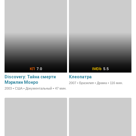
7.0
5.5
Discovery: Тайна смерти
Клеопатра
Мэрилин Монро
2007 • Бразилия • Драма • 116 мин.
2003 • США • Документальный • 47 мин.