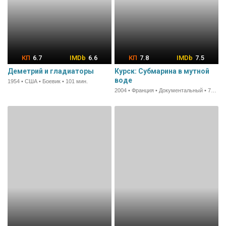
6.7
6.6
7.8
7.5
Деметрий и гладиаторы
Курск: Субмарина в мутной
воде
1954 • США • Боевик • 101 мин.
2004 • Франция • Документальный • 72 мин.