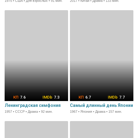
1975 • США • Для взрослых • 91 мин.
2017 • Китай • Драма • 133 мин.
7.6
7.3
6.7
7.7
Ленинградская симфония
Самый длинный день Японии
1957 • СССР • Драма • 92 мин.
1967 • Япония • Драма • 157 мин.