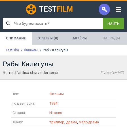
TEST
FILM
НАЙТИ
ОПИСАНИЕ
ОТЗЫВЫ (0)
АКТЁРЫ
НАГРАДЫ
TestFilm
»
Фильмы
» Рабы Калигулы
Рабы Калигулы
Roma. L'antica chiave dei sensi
11 декабря 2021
Тип:
Фильмы
Год выпуска:
1984
Страна:
Италия
Жанр:
триллер
,
драма
,
мелодрама