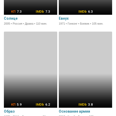
7.3
7.3
6.3
Солнце
Евнух
2005 • Россия • Драма • 110 мин.
1971 • Гонконг • Боевик • 105 мин.
5.9
6.2
3.8
Образ
Основание армии