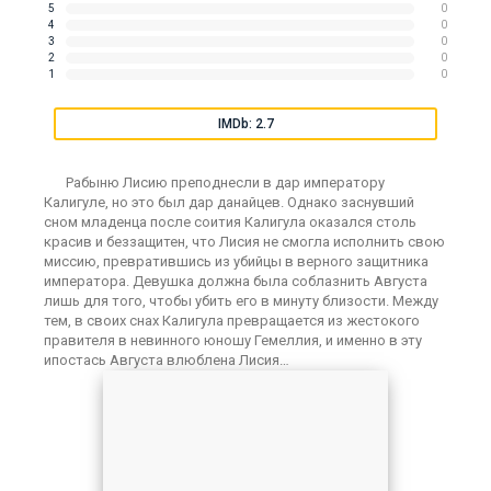
5
0
4
0
3
0
2
0
1
0
IMDb: 2.7
Рабыню Лисию преподнесли в дар императору
Калигуле, но это был дар данайцев. Однако заснувший
сном младенца после соития Калигула оказался столь
красив и беззащитен, что Лисия не смогла исполнить свою
миссию, превратившись из убийцы в верного защитника
императора. Девушка должна была соблазнить Августа
лишь для того, чтобы убить его в минуту близости. Между
тем, в своих снах Калигула превращается из жестокого
правителя в невинного юношу Гемеллия, и именно в эту
ипостась Августа влюблена Лисия…