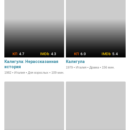
4.7
4.3
6.0
5.4
Калигула: Нерассказанная
Калигула
история
1979 • Италия • Драма • 156 мин.
1982 • Италия • Для взрослых • 109 мин.