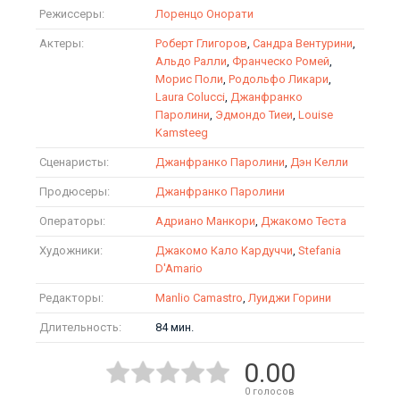
Режиссеры:
Лоренцо Онорати
Актеры:
Роберт Глигоров
,
Сандра Вентурини
,
Альдо Ралли
,
Франческо Ромей
,
Морис Поли
,
Родольфо Ликари
,
Laura Colucci
,
Джанфранко
Паролини
,
Эдмондо Тиеи
,
Louise
Kamsteeg
Сценаристы:
Джанфранко Паролини
,
Дэн Келли
Продюсеры:
Джанфранко Паролини
Операторы:
Адриано Манкори
,
Джакомо Теста
Художники:
Джакомо Кало Кардуччи
,
Stefania
D'Amario
Редакторы:
Manlio Camastro
,
Луиджи Горини
Длительность:
84 мин.
0.00
0
голосов