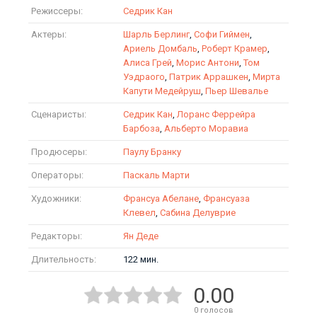
Режиссеры:
Седрик Кан
Актеры:
Шарль Берлинг
,
Софи Гиймен
,
Ариель Домбаль
,
Роберт Крамер
,
Алиса Грей
,
Морис Антони
,
Том
Уэдраого
,
Патрик Аррашкен
,
Мирта
Капути Медейруш
,
Пьер Шевалье
Сценаристы:
Седрик Кан
,
Лоранс Феррейра
Барбоза
,
Альберто Моравиа
Продюсеры:
Паулу Бранку
Операторы:
Паскаль Марти
Художники:
Франсуа Абелане
,
Франсуаза
Клевел
,
Сабина Делуврие
Редакторы:
Ян Деде
Длительность:
122 мин.
0.00
0
голосов