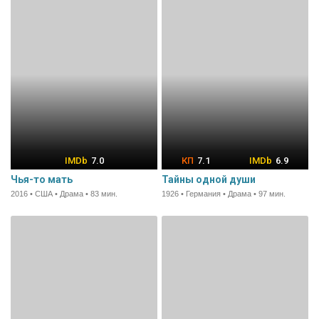
7.0
7.1
6.9
Чья-то мать
Тайны одной души
2016 • США • Драма • 83 мин.
1926 • Германия • Драма • 97 мин.