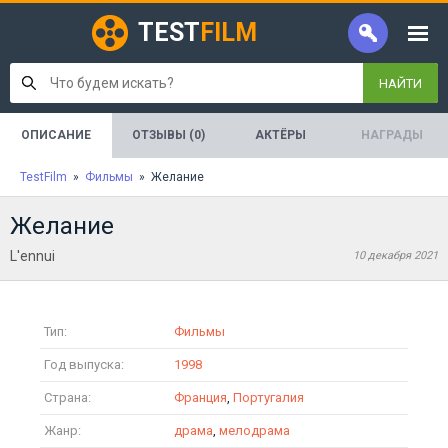
TEST
FILM
НАЙТИ
ОПИСАНИЕ
ОТЗЫВЫ (0)
АКТЁРЫ
НАГРАДЫ
TestFilm
»
Фильмы
» Желание
Желание
L'ennui
10 декабря 2021
Тип:
Фильмы
Год выпуска:
1998
Страна:
Франция
,
Португалия
Жанр:
драма
,
мелодрама