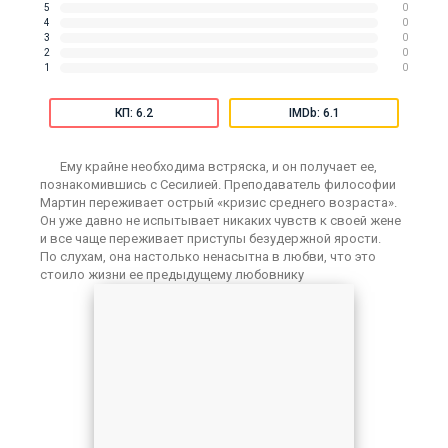
5
0
4
0
3
0
2
0
1
0
КП: 6.2
IMDb: 6.1
Ему крайне необходима встряска, и он получает ее,
познакомившись с Сесилией. Преподаватель философии
Мартин переживает острый «кризис среднего возраста».
Он уже давно не испытывает никаких чувств к своей жене
и все чаще переживает приступы безудержной ярости.
По слухам, она настолько ненасытна в любви, что это
стоило жизни ее предыдущему любовнику