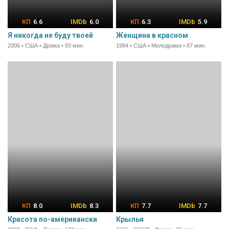
6.6
6.0
6.3
5.9
Я никогда не буду твоей
Женщина в красном
2006 • США • Драма • 93 мин.
1984 • США • Мелодрама • 87 мин.
8.0
8.3
7.7
7.7
Красота по-американски
Крылья