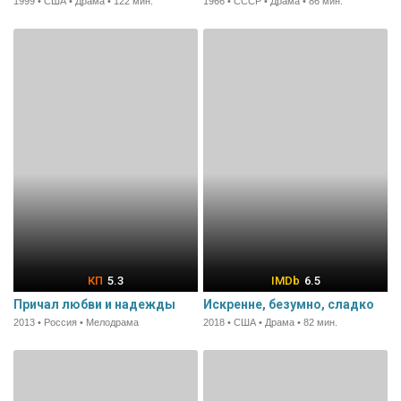
1999 • США • Драма • 122 мин.
1966 • СССР • Драма • 86 мин.
5.3
6.5
Причал любви и надежды
Искренне, безумно, сладко
2013 • Россия • Мелодрама
2018 • США • Драма • 82 мин.