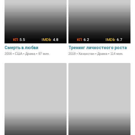
5.5
4.8
6.2
6.7
Смерть в любви
Тренинг личностного роста
2008 • США • Драма • 97 мин.
2018 • Казахстан • Драма • 114 мин.