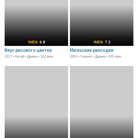
6.8
7.2
Вкус рисового цветка
Июльская рапсодия
2017 • Китай • Драма • 102 мин.
2002 • Гонконг • Драма • 103 мин.