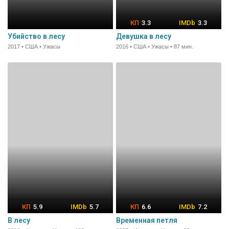
3.3
3.3
Убийство в лесу
Девушка в лесу
2017 • США • Ужасы
2016 • США • Ужасы • 87 мин.
5.9
5.7
6.6
7.2
В лесу
Временная петля