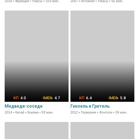
2016 • Франция • Ужасы • 103 мин.
2007 • Испания • Ужасы • 92 мин.
4.0
4.7
6.4
5.8
Медведи-соседи
Гензель и Гретель
2014 • Китай • Боевик • 93 мин.
2012 • Германия • Фэнтези • 59 мин.