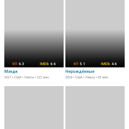
6.3
6.6
5.1
4.6
Мэнди
Нерождённые
2017 • США • Ужасы • 121 мин.
2016 • США • Ужасы • 81 мин.