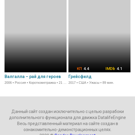
4.4
4.1
Валгалла – рай для героев
Грейсфилд
2006 • Россия • Короткометражка • 21 мин.
2017 • США • Ужасы • 89 мин.
Данный сайт создан исключительно с целью разрабоки
дополнительного функционала для движка DatalifeEngine
Весь представленный материал на сайте создан в
ознакомительно-демонстрационных целях.