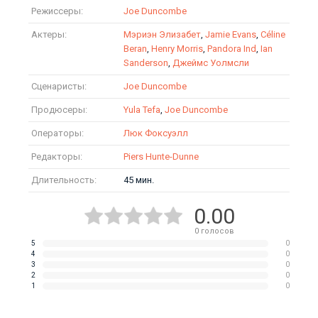
Режиссеры:
Joe Duncombe
Актеры:
Мэриэн Элизабет
,
Jamie Evans
,
Céline
Beran
,
Henry Morris
,
Pandora Ind
,
Ian
Sanderson
,
Джеймс Уолмсли
Сценаристы:
Joe Duncombe
Продюсеры:
Yula Tefa
,
Joe Duncombe
Операторы:
Люк Фоксуэлл
Редакторы:
Piers Hunte-Dunne
Длительность:
45 мин.
0.00
0
голосов
5
0
4
0
3
0
2
0
1
0