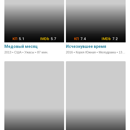
5.1
5.7
7.4
7.2
Медовый месяц
Исчезнувшее время
2013 • США • Ужасы • 87 мин.
2016 • Корея Южная • Мелодрама • 130 мин.