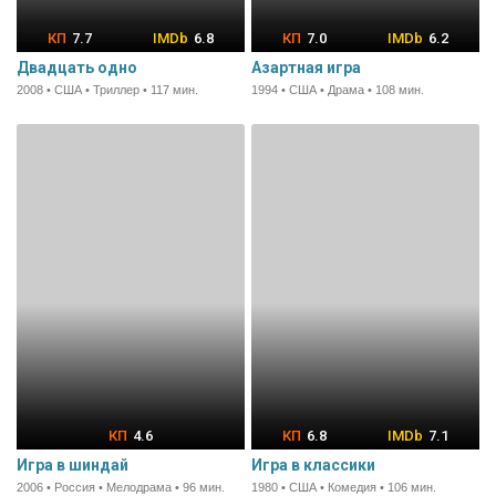
7.7
6.8
7.0
6.2
Двадцать одно
Азартная игра
2008 • США • Триллер • 117 мин.
1994 • США • Драма • 108 мин.
4.6
6.8
7.1
Игра в шиндай
Игра в классики
2006 • Россия • Мелодрама • 96 мин.
1980 • США • Комедия • 106 мин.