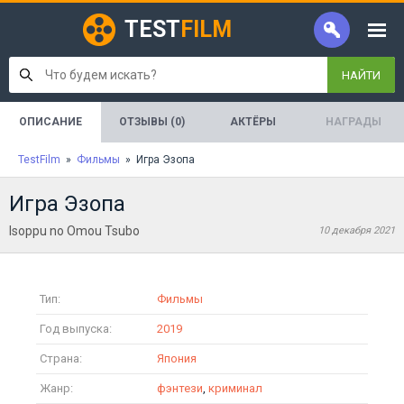
TEST
FILM
НАЙТИ
ОПИСАНИЕ
ОТЗЫВЫ (0)
АКТЁРЫ
НАГРАДЫ
TestFilm
»
Фильмы
» Игра Эзопа
Игра Эзопа
Isoppu no Omou Tsubo
10 декабря 2021
Тип:
Фильмы
Год выпуска:
2019
Страна:
Япония
Жанр:
фэнтези
,
криминал