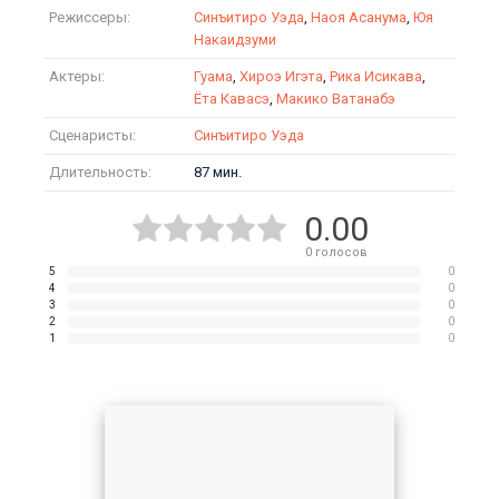
Режиссеры:
Синъитиро Уэда
,
Наоя Асанума
,
Юя
Накаидзуми
Актеры:
Гуама
,
Хироэ Игэта
,
Рика Исикава
,
Ёта Кавасэ
,
Макико Ватанабэ
Сценаристы:
Синъитиро Уэда
Длительность:
87 мин.
0.00
0
голосов
5
0
4
0
3
0
2
0
1
0