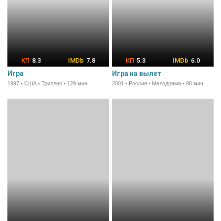
8.3
7.8
5.3
6.0
Игра
Игра на вылет
1997 • США • Триллер • 129 мин.
2001 • Россия • Мелодрама • 98 мин.