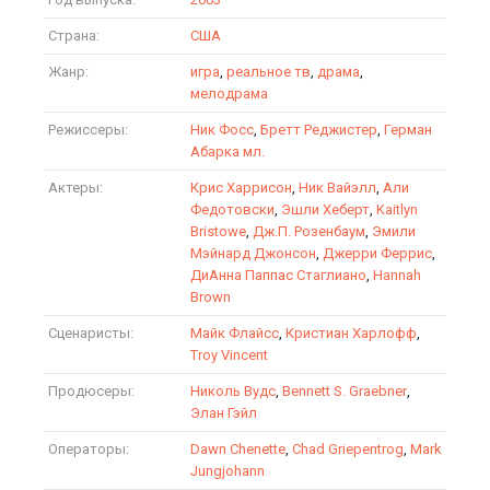
Страна:
США
Жанр:
игра
,
реальное тв
,
драма
,
мелодрама
Режиссеры:
Ник Фосс
,
Бретт Реджистер
,
Герман
Абарка мл.
Актеры:
Крис Харрисон
,
Ник Вайэлл
,
Али
Федотовски
,
Эшли Хеберт
,
Kaitlyn
Bristowe
,
Дж.П. Розенбаум
,
Эмили
Мэйнард Джонсон
,
Джерри Феррис
,
ДиАнна Паппас Стаглиано
,
Hannah
Brown
Сценаристы:
Майк Флайсс
,
Кристиан Харлофф
,
Troy Vincent
Продюсеры:
Николь Вудс
,
Bennett S. Graebner
,
Элан Гэйл
Операторы:
Dawn Chenette
,
Chad Griepentrog
,
Mark
Jungjohann