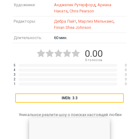
Художники:
Анджелик Рутерфорд
,
Ариана
Наката
,
Chris Pearson
Редакторы:
Дебра Лайт
,
Марлиз Мелькамс
,
Finian Shea Johnson
Длительность:
60 мин.
0.00
0
голосов
5
0
4
0
3
0
2
0
1
0
IMDb: 3.3
Уникальное реалити-шоу о поисках настоящей любви