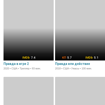
7.4
5.7
5.1
Правда в игре 2
Правда или действие
2020 • США • Триллер • 93 мин.
2018 • США • Ужасы • 100 мин.