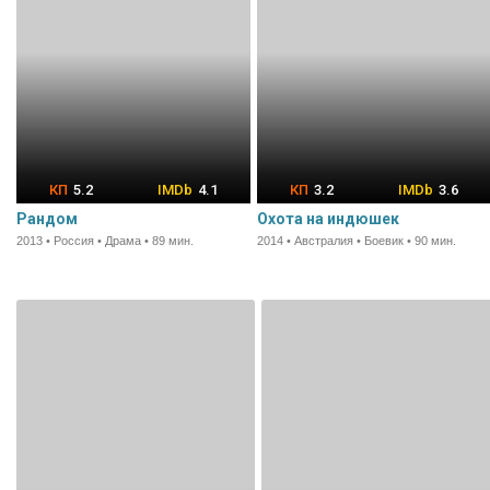
5.2
4.1
3.2
3.6
Рандом
Охота на индюшек
2013 • Россия • Драма • 89 мин.
2014 • Австралия • Боевик • 90 мин.