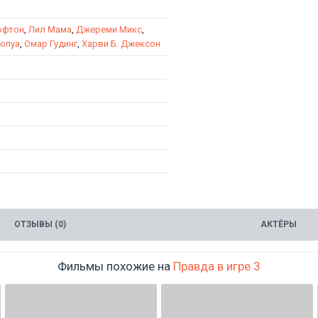
офтон
,
Лил Мама
,
Джереми Микс
,
юпуа
,
Омар Гудинг
,
Харви Б. Джексон
ОТЗЫВЫ (0)
АКТЁРЫ
Фильмы похожие на
Правда в игре 3