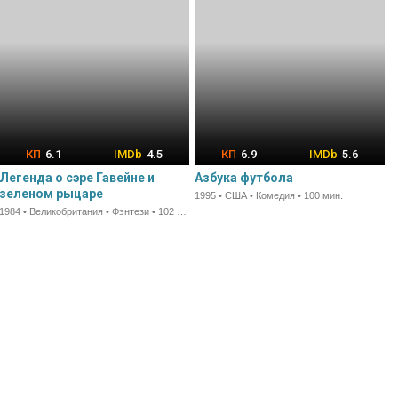
6.1
4.5
6.9
5.6
Легенда о сэре Гавейне и
Азбука футбола
зеленом рыцаре
1995 • США • Комедия • 100 мин.
1984 • Великобритания • Фэнтези • 102 мин.