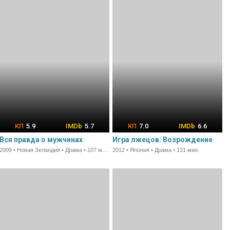
5.9
5.7
7.0
6.6
Вся правда о мужчинах
Игра лжецов: Возрождение
2009 • Новая Зеландия • Драма • 107 мин.
2012 • Япония • Драма • 131 мин.