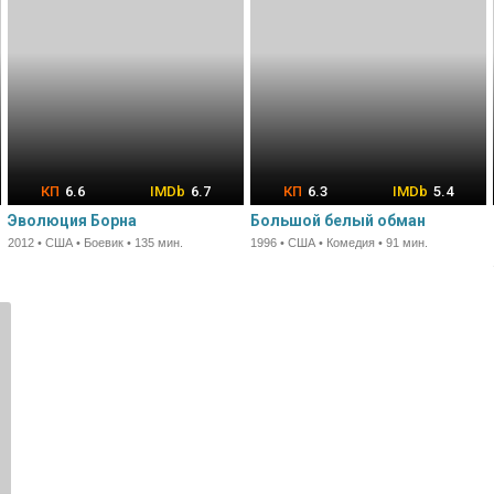
6.6
6.7
6.3
5.4
Эволюция Борна
Большой белый обман
2012 • США • Боевик • 135 мин.
1996 • США • Комедия • 91 мин.