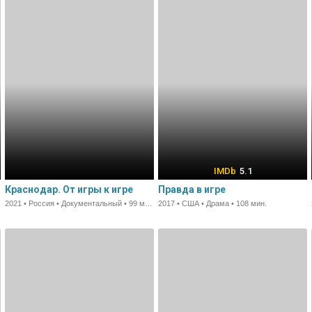
5.1
Краснодар. От игры к игре
Правда в игре
2021 • Россия • Документальный • 99 мин.
2017 • США • Драма • 108 мин.