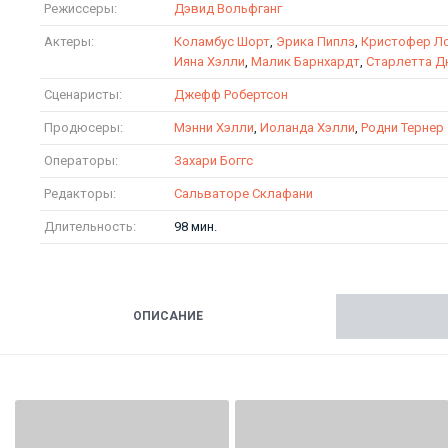
Режиссеры:
Дэвид Вольфганг
Актеры:
Коламбус Шорт
,
Эрика Пиплз
,
Кристофер Л
Ияна Хэлли
,
Малик Барнхардт
,
Старлетта Д
Сценаристы:
Джефф Робертсон
Продюсеры:
Мэнни Хэлли
,
Иоланда Хэлли
,
Родни Тернер
Операторы:
Захари Боггс
Редакторы:
Сальваторе Склафани
Длительность:
98 мин.
ОПИСАНИЕ