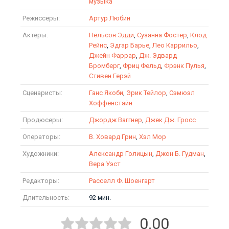
музыка
Режиссеры:
Артур Любин
Актеры:
Нельсон Эдди
,
Сузанна Фостер
,
Клод
Рейнс
,
Эдгар Барье
,
Лео Каррильо
,
Джейн Фаррар
,
Дж. Эдвард
Бромберг
,
Фриц Фельд
,
Фрэнк Пулья
,
Стивен Герэй
Сценаристы:
Ганс Якоби
,
Эрик Тейлор
,
Сэмюэл
Хоффенстайн
Продюсеры:
Джордж Ваггнер
,
Джек Дж. Гросс
Операторы:
В. Ховард Грин
,
Хэл Мор
Художники:
Александр Голицын
,
Джон Б. Гудман
,
Вера Уэст
Редакторы:
Расселл Ф. Шоенгарт
Длительность:
92 мин.
0.00