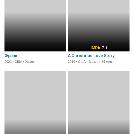
7.1
Фрэнк
A Christmas Love Story
2021 • США • Ужасы
2019 • США • Драма • 84 мин.