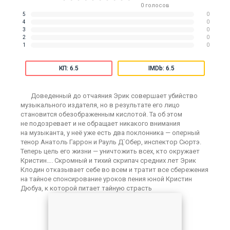
0
голосов
5
0
4
0
3
0
2
0
1
0
КП: 6.5
IMDb: 6.5
Доведенный до отчаяния Эрик совершает убийство
музыкального издателя, но в результате его лицо
становится обезображенным кислотой. Та об этом
не подозревает и не обращает никакого внимания
на музыканта, у неё уже есть два поклонника — оперный
тенор Анатоль Гаррон и Рауль Д`Обер, инспектор Сюртэ.
Теперь цель его жизни — уничтожить всех, кто окружает
Кристин…. Скромный и тихий скрипач средних лет Эрик
Клодин отказывает себе во всем и тратит все сбережения
на тайное спонсирование уроков пения юной Кристин
Дюбуа, к которой питает тайную страсть