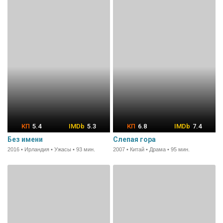
5.4
5.3
6.8
7.4
Без имени
Слепая гора
2016 • Ирландия • Ужасы • 93 мин.
2007 • Китай • Драма • 95 мин.