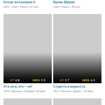
Клоун-восьмёрка II
Кровь Мумии
2019 • США • Ужасы • 97 мин.
США • Ужасы • 98 мин.
6.8
5.5
5.7
6.3
Это не я, это – он!
Страсть и верность
1979 • Франция • Комедия • 90 мин.
2017 • Бельгия • Драма • 130 мин.