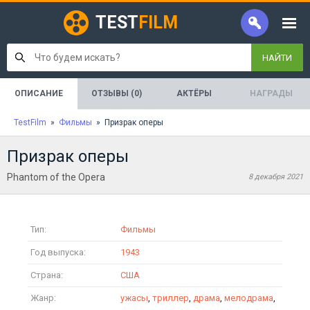
TEST
FILM
НАЙТИ
ОПИСАНИЕ
ОТЗЫВЫ (0)
АКТЁРЫ
НАГРАДЫ
TestFilm
»
Фильмы
» Призрак оперы
Призрак оперы
Phantom of the Opera
8 декабря 2021
Тип:
Фильмы
Год выпуска:
1943
Страна:
США
Жанр:
ужасы
,
триллер
,
драма
,
мелодрама
,