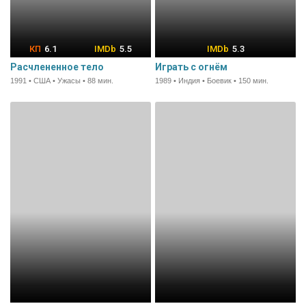
6.1
5.5
5.3
Расчлененное тело
Играть с огнём
1991 • США • Ужасы • 88 мин.
1989 • Индия • Боевик • 150 мин.