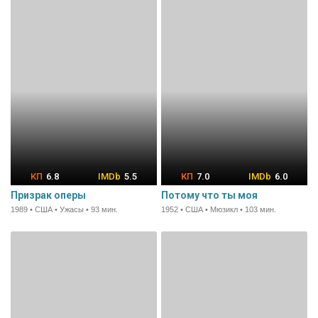
6.8
5.5
7.0
6.0
Призрак оперы
Потому что ты моя
1989 • США • Ужасы • 93 мин.
1952 • США • Мюзикл • 103 мин.