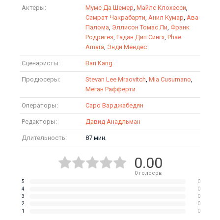
Актеры:
Мумс Да Шемер
,
Майлс Клохесси
,
Самрат Чакрабарти
,
Анил Кумар
,
Ава
Палома
,
Эллисон Томас Ли
,
Фрэнк
Родригез
,
Гадан Дип Сингх
,
Phae
Amara
,
Энди Мендес
Сценаристы:
Bari Kang
Продюсеры:
Stevan Lee Mraovitch
,
Mia Cusumano
,
Меган Рафферти
Операторы:
Саро Варджабедян
Редакторы:
Давид Анадльман
Длительность:
87 мин.
0.00
0
голосов
5
0
4
0
3
0
2
0
1
0