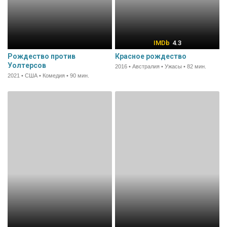
4.3
Рождество против
Красное рождество
Уолтерсов
2016 • Австралия • Ужасы • 82 мин.
2021 • США • Комедия • 90 мин.