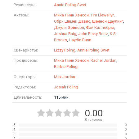
Режиссеры:
Annie Poling Swet
Актеры:
Мика Линн Хэнсон
,
Tim Llewellyn
,
Обри Шимек Дэвис
,
Шеннон Даулинг
,
Джули Эриксон
,
Фэй Киллебрю
,
Joshua Baig
,
John Risky Boltz
,
K.S.
Brooks
,
Haydin Bunn
Сценаристы:
Lizzy Poling
,
Annie Poling Swet
Продюсеры:
Мика Линн Хэнсон
,
Rachel Jordan
,
Barbie Poling
Операторы:
Max Jordan
Редакторы:
Josiah Poling
Длительность:
115 мин.
0.00
0
голосов
5
0
4
0
3
0
2
0