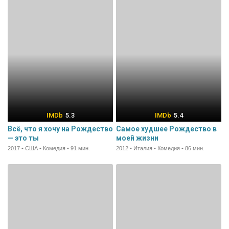
5.3
5.4
Всё, что я хочу на Рождество
Самое худшее Рождество в
— это ты
моей жизни
2017 • США • Комедия • 91 мин.
2012 • Италия • Комедия • 86 мин.