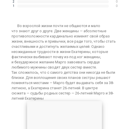
2
0
1
0
Во взрослой жизни почти не общаются и мало
что знают друг о друге. Две женщины — абсолютные
противоположности кардинально изменят свой образ
жизни, внешность и привычки, все ради того, чтобы стать
счастливыми и достигнуть желаемых целей. Однако
неожиданные трудности в жизни Екатерины, которые
фактически выбивают почву из-под ног женщины,
и безудержное желание Марго завоевать сердце
любимого мужчины сводят двух сестер вместе.
Так сложилось, что с самого детства они никогда не были
близки. Для воплощения своих планов сестры решают
поменяться местами — Марго будет выдавать себя за 38-
летнюю, а Екатерина станет 26-летней. В центре
сюжета — судьбы родных сестер — 26-летней Марго и 38-
летней Екатерины