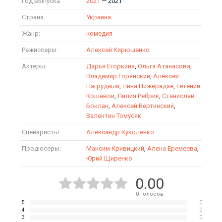
Год выпуска:
2021
— 2021
Страна:
Украина
Жанр:
комедия
Режиссеры:
Алексей Кирющенко
Актеры:
Дарья Егоркина
,
Ольга Атанасова
,
Владимир Горянский
,
Алексей
Нагрудный
,
Нина Нижерадзе
,
Евгений
Кошевой
,
Лилия Ребрик
,
Станислав
Боклан
,
Алексей Вертинский
,
Валентин Томусяк
Сценаристы:
Александр Куколенко
Продюсеры:
Максим Кривицкий
,
Алена Еремеева
,
Юрий Щиренко
0.00
0
голосов
5
0
4
0
3
0