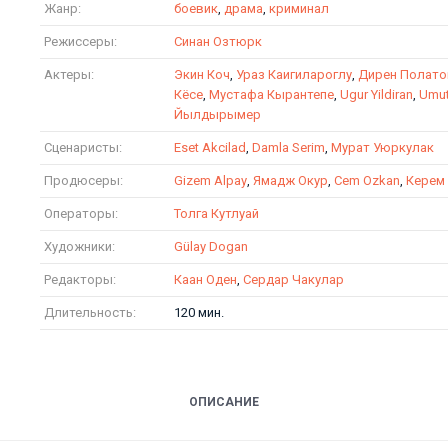
Жанр:
боевик
,
драма
,
криминал
Режиссеры:
Синан Озтюрк
Актеры:
Экин Коч
,
Ураз Каигилароглу
,
Дирен Полато
Кёсе
,
Мустафа Кырантепе
,
Ugur Yildiran
,
Umut
Йылдырымер
Сценаристы:
Eset Akcilad
,
Damla Serim
,
Мурат Уюркулак
Продюсеры:
Gizem Alpay
,
Ямадж Окур
,
Cem Ozkan
,
Керем
Операторы:
Толга Кутлуай
Художники:
Gülay Dogan
Редакторы:
Каан Оден
,
Сердар Чакулар
Длительность:
120 мин.
ОПИСАНИЕ