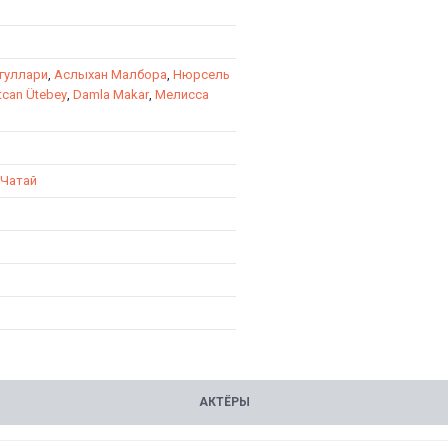
гуллари
,
Аслыхан Малбора
,
Нюрсель
can Ütebey
,
Damla Makar
,
Мелисса
 Чатай
АКТЁРЫ