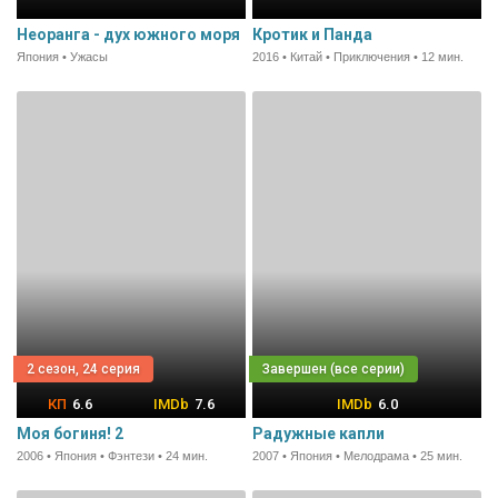
Неоранга - дух южного моря
Кротик и Панда
Япония • Ужасы
2016 • Китай • Приключения • 12 мин.
2 сезон, 24 серия
6.6
7.6
6.0
Моя богиня! 2
Радужные капли
2006 • Япония • Фэнтези • 24 мин.
2007 • Япония • Мелодрама • 25 мин.