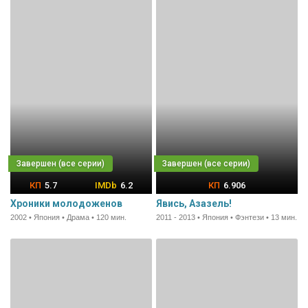
5.7
6.2
6.906
Хроники молодоженов
Явись, Азазель!
2002 • Япония • Драма • 120 мин.
2011 - 2013 • Япония • Фэнтези • 13 мин.