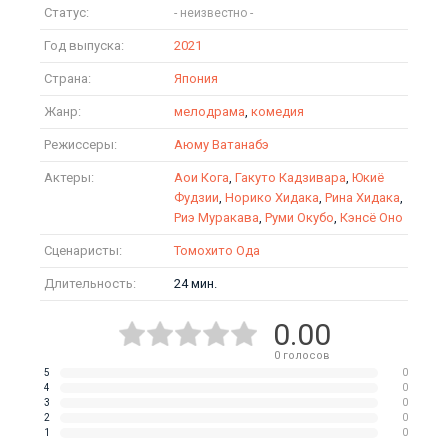
Статус:
Год выпуска:
2021
Страна:
Япония
Жанр:
мелодрама
,
комедия
Режиссеры:
Аюму Ватанабэ
Актеры:
Аои Кога
,
Гакуто Кадзивара
,
Юкиё
Фудзии
,
Норико Хидака
,
Рина Хидака
,
Риэ Муракава
,
Руми Окубо
,
Кэнсё Оно
Сценаристы:
Томохито Ода
Длительность:
24 мин.
0.00
0
голосов
5
0
4
0
3
0
2
0
1
0