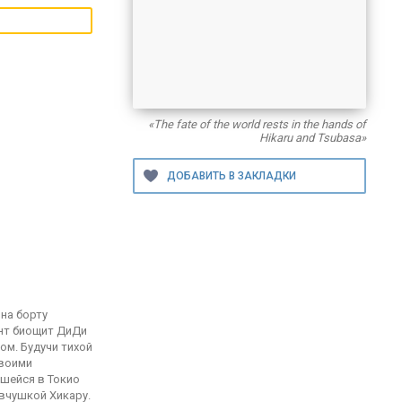
«The fate of the world rests in the hands of
Hikaru and Tsubasa»
на борту
ент биощит ДиДи
ом. Будучи тихой
своими
вшейся в Токио
вчушкой Хикару.