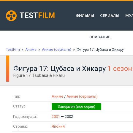
TEST
FILM
ФИЛЬМЫ
СЕРИАЛЫ
МУ
ОПИСАНИЕ
TestFilm
»
Аниме
»
Аниме (сериалы)
» Фигура 17: Цубаса и Хикару
Фигура 17: Цубаса и Хикару
1 сезон
Figure 17: Tsubasa & Hikaru
Тип:
Аниме
/
Аниме (сериалы)
Статус:
Год выпуска:
2001
— 2002
Страна:
Япония