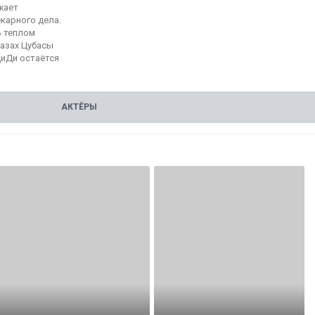
жает
екарного дела.
ь теплом
лазах Цубасы
ДиДи остаётся
АКТЁРЫ