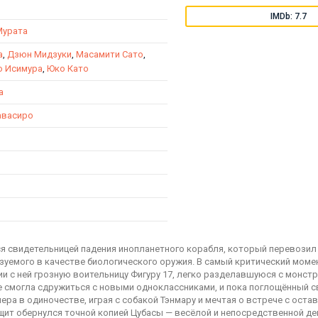
IMDb: 7.7
Мурата
а
,
Дзюн Мидзуки
,
Масамити Сато
,
о Исимура
,
Юко Като
а
авасиро
я свидетельницей падения инопланетного корабля, который перевозил 
ьзуемого в качестве биологического оружия. В самый критический мом
и с ней грозную воительницу Фигуру 17, легко разделавшуюся с монстр
не смогла сдружиться с новыми одноклассниками, и пока поглощённый 
ера в одиночестве, играя с собакой Тэнмару и мечтая о встрече с оста
щит обернулся точной копией Цубасы — весёлой и непосредственной де