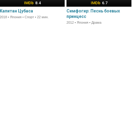
8.4
6.7
Капитан Цубаса
Симфогир: Песнь боевых
принцесс
2018 • Япония • Спорт • 22 мин.
2012 • Япония • Драма