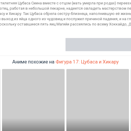
тилетняя Цубаса Сиина вместе с отцом (мать умерла при родах) переез
 отец, работая в небольшой пекарне, надеется овладеть мастерством п
су и Хикару. Так Цубаса обрела сестру-близнеца, наполнившую её жизн
 выход из яйца одного из чудовищ и послужил причиной падения, и на г
оскольку оставшиеся пять яиц Магийи рассеялись по всему Хоккайдо, 
Аниме похожие на
Фигура 17: Цубаса и Хикару