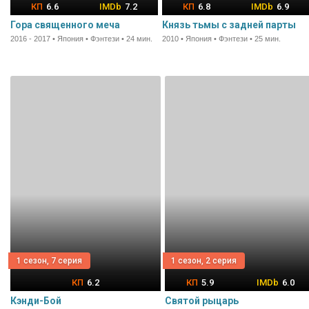
6.6
7.2
6.8
6.9
Гора священного меча
Князь тьмы с задней парты
2016 - 2017 • Япония • Фэнтези • 24 мин.
2010 • Япония • Фэнтези • 25 мин.
1 сезон, 7 серия
1 сезон, 2 серия
6.2
5.9
6.0
Кэнди-Бой
Святой рыцарь