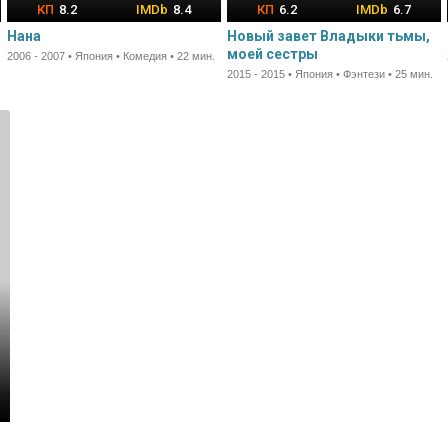
8.2
8.4
6.2
6.7
Нана
Новый завет Владыки тьмы,
моей сестры
2006 - 2007 • Япония • Комедия • 22 мин.
2015 - 2015 • Япония • Фэнтези • 25 мин.