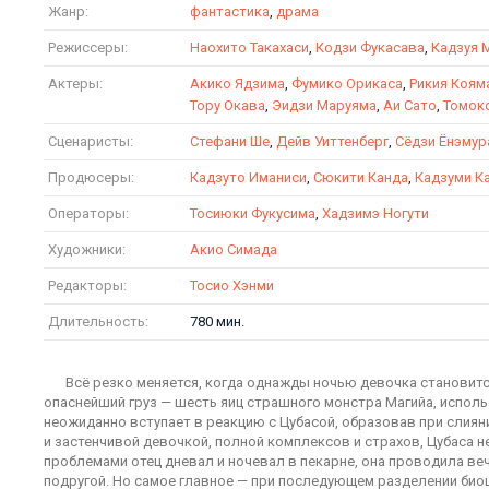
Жанр:
фантастика
,
драма
Режиссеры:
Наохито Такахаси
,
Кодзи Фукасава
,
Кадзуя 
Актеры:
Акико Ядзима
,
Фумико Орикаса
,
Рикия Коям
Тору Окава
,
Эидзи Маруяма
,
Аи Сато
,
Томок
Сценаристы:
Стефани Ше
,
Дейв Уиттенберг
,
Сёдзи Ёнэмур
Продюсеры:
Кадзуто Иманиси
,
Сюкити Канда
,
Кадзуми К
Операторы:
Тосиюки Фукусима
,
Хадзимэ Ногути
Художники:
Акио Симада
Редакторы:
Тосио Хэнми
Длительность:
780 мин.
Всё резко меняется, когда однажды ночью девочка становитс
опаснейший груз — шесть яиц страшного монстра Магийа, испол
неожиданно вступает в реакцию с Цубасой, образовав при слияни
и застенчивой девочкой, полной комплексов и страхов, Цубаса 
проблемами отец дневал и ночевал в пекарне, она проводила веч
подругой. Но самое главное — при последующем разделении био