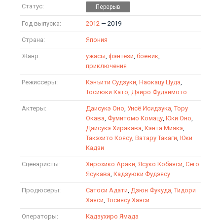
Статус:
Год выпуска:
2012
— 2019
Страна:
Япония
Жанр:
ужасы
,
фэнтези
,
боевик
,
приключения
Режиссеры:
Кэнъити Судзуки
,
Наокацу Цуда
,
Тосиюки Като
,
Дзиро Фудзимото
Актеры:
Даисукэ Оно
,
Унсё Исидзука
,
Тору
Окава
,
Фумитомо Комацу
,
Юки Оно
,
Дайсукэ Хиракава
,
Кэнта Миякэ
,
Такэхито Коясу
,
Ватару Такаги
,
Юки
Кадзи
Сценаристы:
Хирохико Араки
,
Ясуко Кобаяси
,
Сёго
Ясукава
,
Кадзуюки Фудэясу
Продюсеры:
Сатоси Адати
,
Дзюн Фукуда
,
Тидори
Хаяси
,
Тосиясу Хаяси
Операторы:
Кадзухиро Ямада