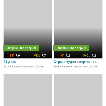
7.9
7.7
7.2
7.2
91 день
Страна чудес смертников
2016 • Япония • Триллер • 25 мин.
2011 • Япония • Фантастика • 25 мин.