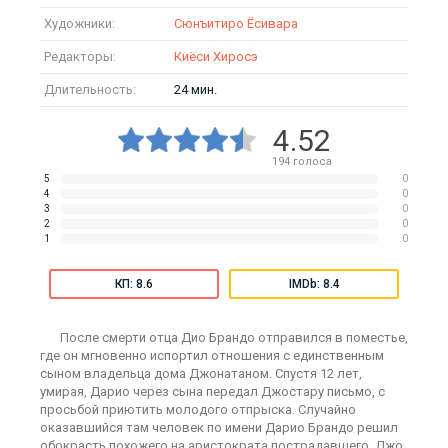
Художники:
Сюнъитиро Ёсивара
Редакторы:
Киёси Хиросэ
Длительность:
24 мин.
4.52
194
голоса
5
0
4
0
3
0
2
0
1
0
КП: 8.6
IMDb: 8.4
После смерти отца Дио Брандо отправился в поместье,
где он мгновенно испортил отношения с единственным
сыном владельца дома Джонатаном. Спустя 12 лет,
умирая, Дарио через сына передал Джостару письмо, с
просьбой приютить молодого отпрыска. Случайно
оказавшийся там человек по имени Дарио Брандо решил
обокрасть похожего на аристократа пострадавшего. Джо