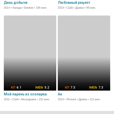
День добычи
Любовный рецепт
2014 • Канада • Боевик • 106 мин.
2019 • США • Драма • 89 мин.
6.1
5.2
7.3
7.3
Мой парень из зоопарка
Ан
2011 • США • Мелодрама • 102 мин.
2015 • Япония • Драма • 113 мин.