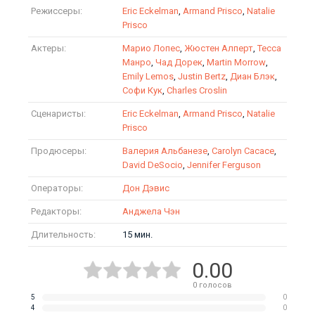
Режиссеры:
Eric Eckelman
,
Armand Prisco
,
Natalie
Prisco
Актеры:
Марио Лопес
,
Жюстен Алперт
,
Тесса
Манро
,
Чад Дорек
,
Martin Morrow
,
Emily Lemos
,
Justin Bertz
,
Диан Блэк
,
Софи Кук
,
Charles Croslin
Сценаристы:
Eric Eckelman
,
Armand Prisco
,
Natalie
Prisco
Продюсеры:
Валерия Альбанезе
,
Carolyn Cacace
,
David DeSocio
,
Jennifer Ferguson
Операторы:
Дон Дэвис
Редакторы:
Анджела Чэн
Длительность:
15 мин.
0.00
0
голосов
5
0
4
0