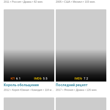
2011 • Россия • Драма • 82 мин.
2005 • США • Мюзикл • 103 мин.
6.1
5.5
7.2
Король обольщения
Последний рецепт
2012 • Корея Южная • Комедия • 118 мин.
2017 • Япония • Драма • 126 мин.