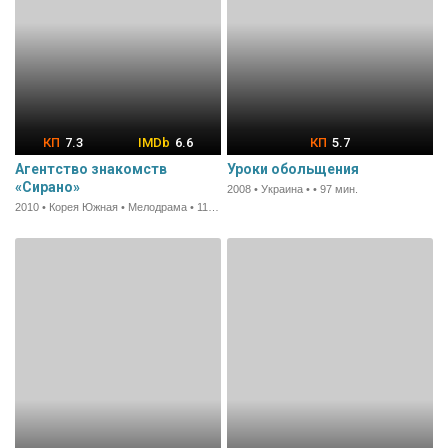
7.3
6.6
5.7
Агентство знакомств
Уроки обольщения
«Сирано»
2008 • Украина • • 97 мин.
2010 • Корея Южная • Мелодрама • 118 мин.