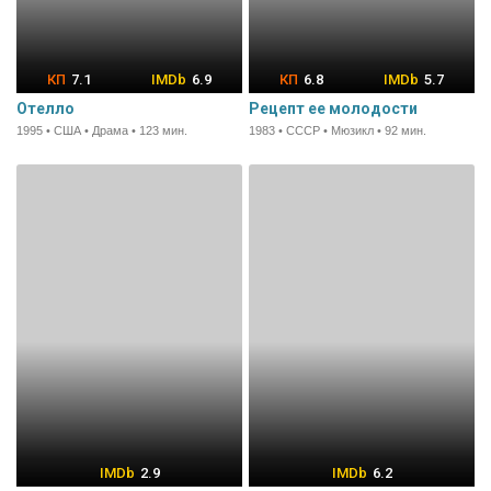
7.1
6.9
6.8
5.7
Отелло
Рецепт ее молодости
1995 • США • Драма • 123 мин.
1983 • СССР • Мюзикл • 92 мин.
2.9
6.2