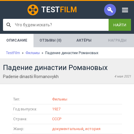
TEST
FILM
НАЙТИ
ОПИСАНИЕ
ОТЗЫВЫ (0)
АКТЁРЫ
НАГРАДЫ
TestFilm
»
Фильмы
» Падение династии Романовых
Падение династии Романовых
Padenie dinastii Romanovykh
4 мая 2021
Тип:
Фильмы
Год выпуска:
1927
Страна:
СССР
Жанр:
документальный
,
история