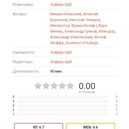
Режиссеры:
Эсфирь Шуб
Актеры:
Михаил Алексеев
,
Алексей
Брусилов
,
Николай Чхеидзе
,
Император Франц Иосиф I
,
Вера
Фигнер
,
Александр Гучков
,
Илиодор
,
Александр Извольский
,
Жозеф
Жоффр
,
Governor of Kaluga
Сценаристы:
Эсфирь Шуб
Редакторы:
Эсфирь Шуб
Длительность:
90 мин.
0.00
0
голосов
5
0
4
0
3
0
2
0
1
0
КП: 6.7
IMDb: 6.6