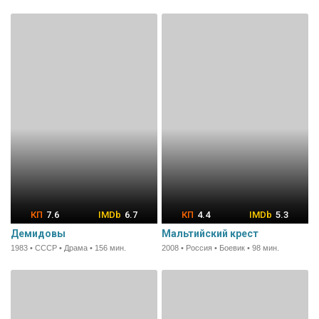
7.6
6.7
4.4
5.3
Демидовы
Мальтийский крест
1983 • СССР • Драма • 156 мин.
2008 • Россия • Боевик • 98 мин.