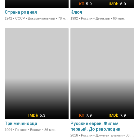
5.9
6.0
Страна родная
Ключ
1942 • СССР • Документальный • 78 мин.
1992 • Россия • Детектив • 66 мин.
5.3
7.9
7.9
Три меченосца
Русские евреи. Фильм
первый. До революции.
1994 • Гонконг • Боевик • 86 мин.
2016 • Россия • Документальный • 86 мин.