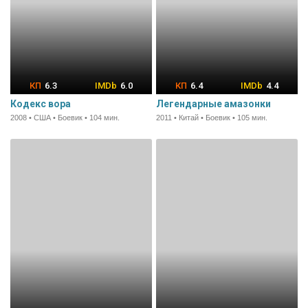
6.3
6.0
6.4
4.4
Кодекс вора
Легендарные амазонки
2008 • США • Боевик • 104 мин.
2011 • Китай • Боевик • 105 мин.