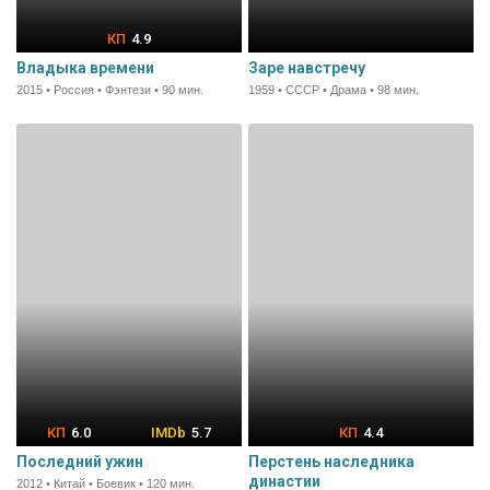
4.9
Владыка времени
Заре навстречу
2015 • Россия • Фэнтези • 90 мин.
1959 • СССР • Драма • 98 мин.
6.0
5.7
4.4
Последний ужин
Перстень наследника
династии
2012 • Китай • Боевик • 120 мин.