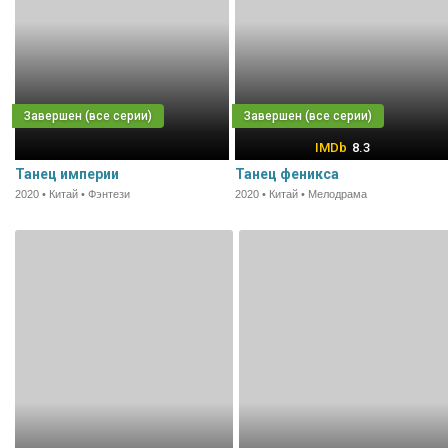
8.3
Танец империи
Танец феникса
2020 • Китай • Фэнтези
2020 • Китай • Мелодрама