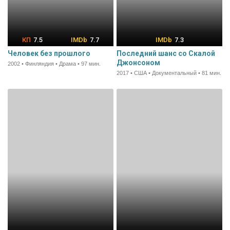
7.5
7.7
7.3
Человек без прошлого
Последний шанс со Скалой
Джонсоном
2002 • Финляндия • Драма • 97 мин.
2017 • США • Документальный • 81 мин.