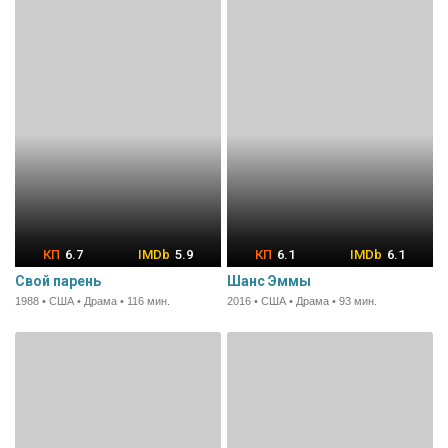
6.7
5.9
6.1
6.1
Свой парень
Шанс Эммы
1988 • США • Драма • 116 мин.
2016 • США • Драма • 93 мин.