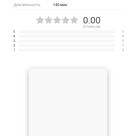
Длительность:
140 мин.
0.00
0
голосов
5
0
4
0
3
0
2
0
1
0