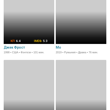
6.4
5.3
Джек Фрост
Мо
1998 • США • Фэнтези • 101 мин.
2019 • Румыния • Драма • 76 мин.