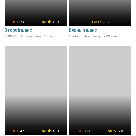
7.6
6.9
5.5
Второй шанс
Верный шанс
2006 • США • Криминал • 125 мин.
1974 • США • Комедия • 83 мин.
4.9
5.0
7.3
6.8