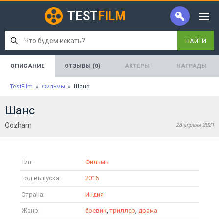
TEST
FILM
НАЙТИ
ОПИСАНИЕ
ОТЗЫВЫ (0)
АКТЁРЫ
НАГРАДЫ
TestFilm
»
Фильмы
» Шанс
Шанс
Oozham
28 апреля 2021
Тип:
Фильмы
Год выпуска:
2016
Страна:
Индия
Жанр:
боевик
,
триллер
,
драма