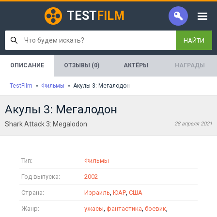
TEST
FILM
НАЙТИ
ОПИСАНИЕ
ОТЗЫВЫ (0)
АКТЁРЫ
НАГРАДЫ
TestFilm
»
Фильмы
» Акулы 3: Мегалодон
Акулы 3: Мегалодон
Shark Attack 3: Megalodon
28 апреля 2021
Тип:
Фильмы
Год выпуска:
2002
Страна:
Израиль
,
ЮАР
,
США
Жанр:
ужасы
,
фантастика
,
боевик
,