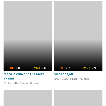
2.8
2.6
3.7
2.9
Мега-акула против Меха-
Мегалодон
акулы
2002 • США • Ужасы • 90 мин.
2014 • США • Ужасы • 85 мин.