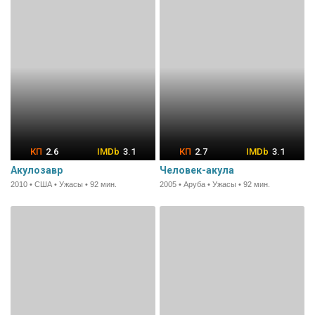
2.6
3.1
2.7
3.1
Акулозавр
Человек-акула
2010 • США • Ужасы • 92 мин.
2005 • Аруба • Ужасы • 92 мин.