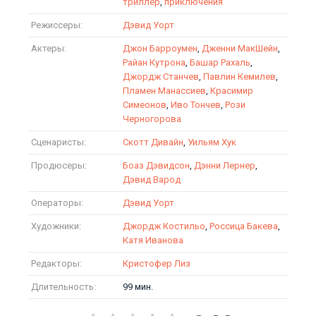
триллер
,
приключения
Режиссеры:
Дэвид Уорт
Актеры:
Джон Барроумен
,
Дженни МакШейн
,
Райан Кутрона
,
Башар Рахаль
,
Джордж Станчев
,
Павлин Кемилев
,
Пламен Манассиев
,
Красимир
Симеонов
,
Иво Тончев
,
Рози
Черногорова
Сценаристы:
Скотт Дивайн
,
Уильям Хук
Продюсеры:
Боаз Дэвидсон
,
Дэнни Лернер
,
Дэвид Варод
Операторы:
Дэвид Уорт
Художники:
Джордж Костильо
,
Россица Бакева
,
Катя Иванова
Редакторы:
Кристофер Лиз
Длительность:
99 мин.