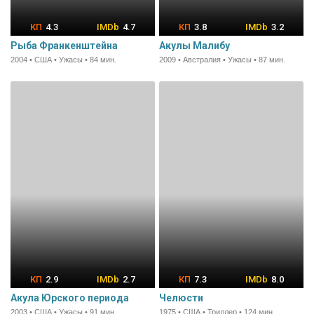
4.3
4.7
3.8
3.2
Рыба Франкенштейна
Акулы Малибу
2004 • США • Ужасы • 84 мин.
2009 • Австралия • Ужасы • 87 мин.
2.9
2.7
7.3
8.0
Акула Юрского периода
Челюсти
2003 • США • Ужасы • 91 мин.
1975 • США • Триллер • 124 мин.