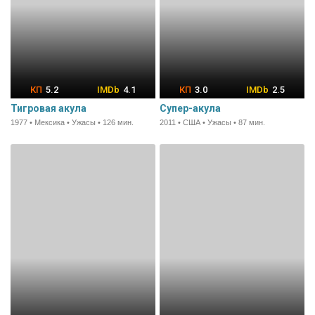
5.2
4.1
3.0
2.5
Тигровая акула
Супер-акула
1977 • Мексика • Ужасы • 126 мин.
2011 • США • Ужасы • 87 мин.