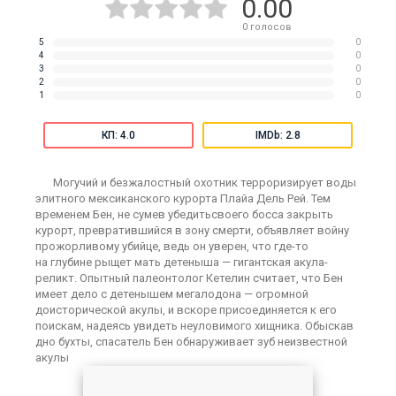
0.00
0
голосов
5
0
4
0
3
0
2
0
1
0
КП: 4.0
IMDb: 2.8
Могучий и безжалостный охотник терроризирует воды
элитного мексиканского курорта Плайа Дель Рей. Тем
временем Бен, не сумев убедитьсвоего босса закрыть
курорт, превратившийся в зону смерти, объявляет войну
прожорливому убийце, ведь он уверен, что где-то
на глубине рыщет мать детеныша — гигантская акула-
реликт. Опытный палеонтолог Кетелин считает, что Бен
имеет дело с детенышем мегалодона — огромной
доисторической акулы, и вскоре присоединяется к его
поискам, надеясь увидеть неуловимого хищника. Обыскав
дно бухты, спасатель Бен обнаруживает зуб неизвестной
акулы