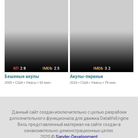
2.8
2.5
3.2
Бешеные акулы
Акулы-пираньи
2005 • США • Ужасы • 92 мин.
2016 • США • Ужасы • 79 мин.
Данный сайт создан исключительно с целью разрабоки
дополнительного функционала для движка DatalifeEngine
Весь представленный материал на сайте создан в
ознакомительно-демонстрационных целях.
2020 ©
Sander-Development