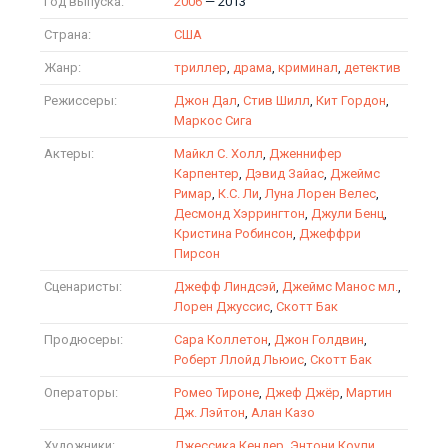
Год выпуска:
2006
— 2013
Страна:
США
Жанр:
триллер
,
драма
,
криминал
,
детектив
Режиссеры:
Джон Дал
,
Стив Шилл
,
Кит Гордон
,
Маркос Сига
Актеры:
Майкл С. Холл
,
Дженнифер
Карпентер
,
Дэвид Зайас
,
Джеймс
Римар
,
К.С. Ли
,
Луна Лорен Велес
,
Десмонд Хэррингтон
,
Джули Бенц
,
Кристина Робинсон
,
Джеффри
Пирсон
Сценаристы:
Джефф Линдсэй
,
Джеймс Манос мл.
,
Лорен Джуссис
,
Скотт Бак
Продюсеры:
Сара Коллетон
,
Джон Голдвин
,
Роберт Ллойд Льюис
,
Скотт Бак
Операторы:
Ромео Тироне
,
Джеф Джёр
,
Мартин
Дж. Лэйтон
,
Алан Казо
Художники:
Джессика Кендер
,
Энтони Коули
,