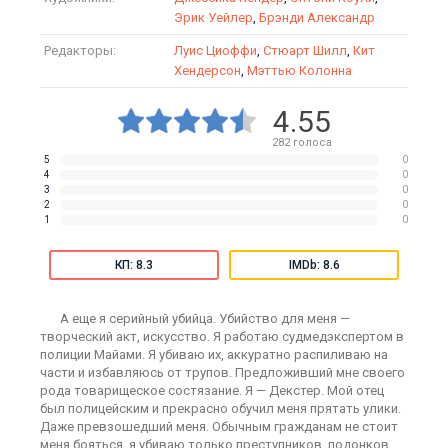
Эрик Уейлер
,
Брэнди Александр
Редакторы:
Луис Циоффи
,
Стюарт Шилл
,
Кит
Хендерсон
,
Мэттью Колонна
4.55
282
голоса
5
0
4
0
3
0
2
0
1
0
КП: 8.3
IMDb: 8.6
А еще я серийный убийца. Убийство для меня —
творческий акт, искусство. Я работаю судмедэкспертом в
полиции Майами. Я убиваю их, аккуратно распиливаю на
части и избавляюсь от трупов. Предложивший мне своего
рода товарищеское состязание. Я — Декстер. Мой отец
был полицейским и прекрасно обучил меня прятать улики.
Даже превзошедший меня. Обычным гражданам не стоит
меня бояться, я убиваю только преступников, подонков,