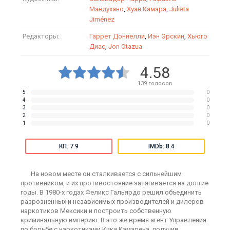
Мандухано
,
Хуан Камара
,
Julieta
Jiménez
Редакторы:
Гаррет Доннелли
,
Иэн Эрскин
,
Хьюго
Диас
,
Jon Otazua
4.58
139
голосов
5
0
4
0
3
0
2
0
1
0
КП: 7.9
IMDb: 8.4
На новом месте он сталкивается с сильнейшим
противником, и их противостояние затягивается на долгие
годы. В 1980-х годах Феликс Гальярдо решил объединить
разрозненных и независимых производителей и дилеров
наркотиков Мексики и построить собственную
криминальную империю. В это же время агент Управления
по борьбе с наркотиками Кики Камарена, получив