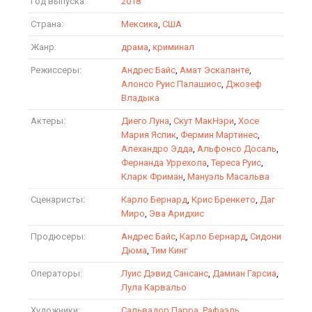
Год выпуска:
2018
Страна:
Мексика
,
США
Жанр:
драма
,
криминал
Режиссеры:
Андрес Байс
,
Амат Эскаланте
,
Алонсо Руис Палашиос
,
Джозеф
Владыка
Актеры:
Диего Луна
,
Скут МакНэри
,
Хосе
Мария Яспик
,
Фермин Мартинес
,
Алехандро Эдда
,
Альфонсо Досаль
,
Фернанда Уррехола
,
Тереса Руис
,
Кларк Фриман
,
Мануэль Масальва
Сценаристы:
Карло Бернард
,
Крис Бренкето
,
Даг
Миро
,
Эва Аридхис
Продюсеры:
Андрес Байс
,
Карло Бернард
,
Сидони
Дюма
,
Тим Кинг
Операторы:
Луис Дэвид Сансанс
,
Дамиан Гарсиа
,
Лула Карвальо
Художники:
Сальвадор Парра
,
Рафаэль