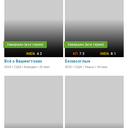
4.2
7.3
8.1
Всё о Вашингтонах
Безмозглые
2018 • США • Комедия • 25 мин.
2016 • США • Ужасы • 44 мин.