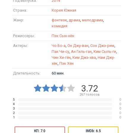
Год выпуска:
2014
Страна:
Корея Южная
Жанр:
фэнтези
,
драма
,
мелодрама
,
комедия
Режиссеры:
Пэк Сын-нён
Актеры:
Чо Бо-а
,
Он Джу-ван
,
Сон Джэ-рим
,
Пак Чи-су
,
Ан Гиль-ган
,
Ким Сыль-ги
,
Чин Хи-гён
,
Ким Джэ-хва
,
Нам Джу-
хёк
,
Пэк Хён
Длительность:
60 мин.
3.72
267
голосов
5
0
4
0
3
0
2
0
1
0
КП: 7.0
IMDb: 6.5