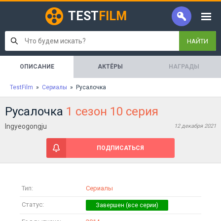
TEST
FILM
НАЙТИ
ОПИСАНИЕ
АКТЁРЫ
НАГРАДЫ
TestFilm
»
Сериалы
» Русалочка
Русалочка
1 сезон 10 серия
Ingyeogongju
12 декабря 2021
ПОДПИСАТЬСЯ
Тип:
Сериалы
Статус: