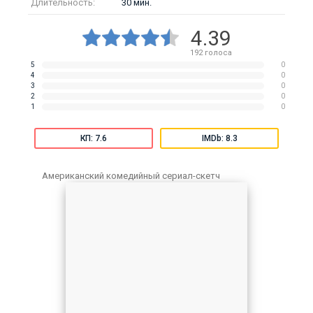
Длительность:
30 мин.
4.39
192
голоса
5
0
4
0
3
0
2
0
1
0
КП: 7.6
IMDb: 8.3
Американский комедийный сериал-скетч