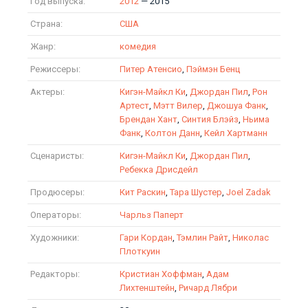
Год выпуска:
2012
— 2015
Страна:
США
Жанр:
комедия
Режиссеры:
Питер Атенсио
,
Пэймэн Бенц
Актеры:
Кигэн-Майкл Ки
,
Джордан Пил
,
Рон
Артест
,
Мэтт Вилер
,
Джошуа Фанк
,
Брендан Хант
,
Синтия Блэйз
,
Ньима
Фанк
,
Колтон Данн
,
Кейл Хартманн
Сценаристы:
Кигэн-Майкл Ки
,
Джордан Пил
,
Ребекка Дрисдейл
Продюсеры:
Кит Раскин
,
Тара Шустер
,
Joel Zadak
Операторы:
Чарльз Паперт
Художники:
Гари Кордан
,
Тэмлин Райт
,
Николас
Плоткуин
Редакторы:
Кристиан Хоффман
,
Адам
Лихтенштейн
,
Ричард Лябри