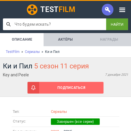
TEST
FILM
НАЙТИ
ОПИСАНИЕ
АКТЁРЫ
НАГРАДЫ
TestFilm
»
Сериалы
» Ки и Пил
Ки и Пил
5 сезон 11 серия
Key and Peele
7 декабря 2021
ПОДПИСАТЬСЯ
Тип:
Сериалы
Статус: