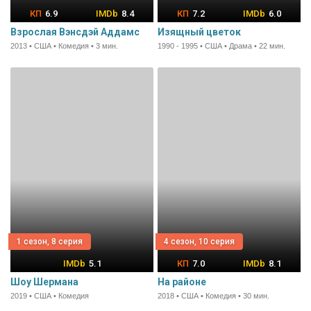
6.9
8.4
7.2
6.0
Взрослая Вэнсдэй Аддамс
Изящный цветок
2013 • США • Комедия • 3 мин.
1990 - 1995 • США • Драма • 22 мин.
1 сезон, 8 серия
4 сезон, 10 серия
5.1
7.0
8.1
Шоу Шермана
На районе
2019 • США • Комедия
2018 • США • Комедия • 30 мин.