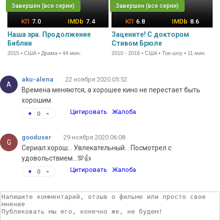
7.0
7.4
6.8
8.6
Наша эра. Продолжение
Зацените! С доктором
Библии
Стивом Брюле
2015 • США • Драма • 44 мин.
2010 - 2016 • США • Ток-шоу • 11 мин.
aku-alena
22 ноября 2020 05:52
A
Времена меняются, а хорошее кино не перестает быть
хорошим.
Цитировать
Жалоба
+
0
-
gooduser
29 ноября 2020 06:08
G
Сериал хорош... Увлекательный... Посмотрел с
удовольствием...💯👍
Цитировать
Жалоба
+
0
-