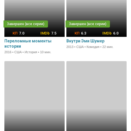
7.0
7.5
6.3
6.0
Переломные моменты
Внутри Эми Шумер
истории
2013 • США • Комедия • 22 мин.
2016 • США • История • 10 мин.