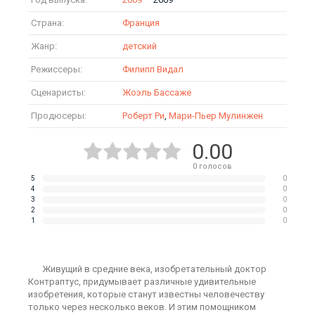
Страна:
Франция
Жанр:
детский
Режиссеры:
Филипп Видал
Сценаристы:
Жоэль Бассаже
Продюсеры:
Роберт Ри
,
Мари-Пьер Мулинжен
0.00
0
голосов
5
0
4
0
3
0
2
0
1
0
Живущий в средние века, изобретательный доктор
Контраптус, придумывает различные удивительные
изобретения, которые станут известны человечеству
только через несколько веков. И этим помощником